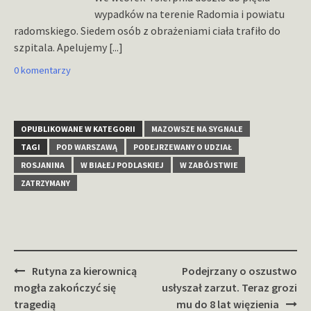
wypadków na terenie Radomia i powiatu
radomskiego. Siedem osób z obrażeniami ciała trafiło do
szpitala. Apelujemy
[...]
0 komentarzy
OPUBLIKOWANE W KATEGORII
MAZOWSZE NA SYGNALE
TAGI
POD WARSZAWĄ
PODEJRZEWANY O UDZIAŁ
ROSJANINA
W BIAŁEJ PODLASKIEJ
W ZABÓJSTWIE
ZATRZYMANY
Zobacz
Rutyna za kierownicą
Podejrzany o oszustwo
wpisy
mogła zakończyć się
usłyszał zarzut. Teraz grozi
tragedią
mu do 8 lat więzienia