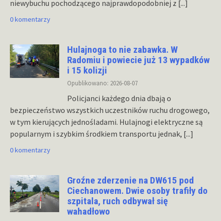
niewybuchu pochodzącego najprawdopodobniej z
[...]
0 komentarzy
Hulajnoga to nie zabawka. W
Radomiu i powiecie już 13 wypadków
i 15 kolizji
Opublikowano: 2026-08-07
Policjanci każdego dnia dbają o
bezpieczeństwo wszystkich uczestników ruchu drogowego,
w tym kierujących jednośladami. Hulajnogi elektryczne są
popularnym i szybkim środkiem transportu jednak,
[...]
0 komentarzy
Groźne zderzenie na DW615 pod
Ciechanowem. Dwie osoby trafiły do
szpitala, ruch odbywał się
wahadłowo