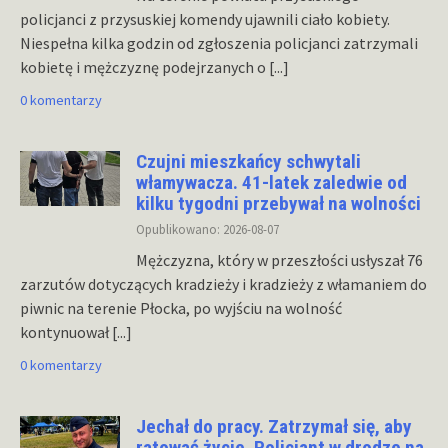
policjanci z przysuskiej komendy ujawnili ciało kobiety.
Niespełna kilka godzin od zgłoszenia policjanci zatrzymali
kobietę i mężczyznę podejrzanych o
[...]
0 komentarzy
Czujni mieszkańcy schwytali
włamywacza. 41-latek zaledwie od
kilku tygodni przebywał na wolności
Opublikowano: 2026-08-07
Mężczyzna, który w przeszłości usłyszał 76
zarzutów dotyczących kradzieży i kradzieży z włamaniem do
piwnic na terenie Płocka, po wyjściu na wolność
kontynuował
[...]
0 komentarzy
Jechał do pracy. Zatrzymał się, aby
ratować życie. Policjant w drodze na