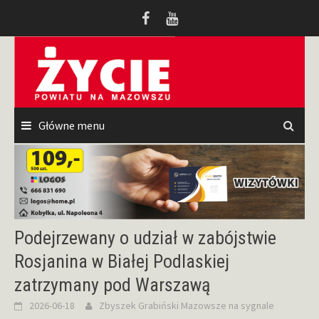
Przeskocz
do
treści
Główne menu
Podejrzewany o udział w zabójstwie
Rosjanina w Białej Podlaskiej
zatrzymany pod Warszawą
2026-06-18
Zbyszek Grabiński
Mazowsze na sygnale