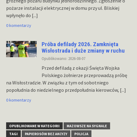
groźnego pożaru budynku jednorodzinnego. Zgłoszenie o
pożarze instalacji elektrycznej w domu przy ul. Bliskiej
wpłynęło do
[...]
0 komentarzy
Próba defilady 2026. Zamknięta
Wisłostrada i duże zmiany w ruchu
Opublikowano: 2026-08-07
Przed defiladą z okazji Święta Wojska
Polskiego żołnierze przeprowadzą próbę
na Wisłostradzie. W związku z tym od sobotniego
popołudnia do niedzielnego przedpołudnia kierowców,
[...]
0 komentarzy
OPUBLIKOWANE W KATEGORII
MAZOWSZE NA SYGNALE
TAGI
PAPIEROSÓW BEZ AKCYZY
POLICJA