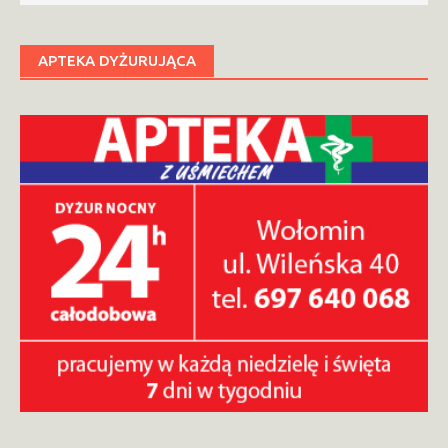
APTEKA DYŻURUJĄCA