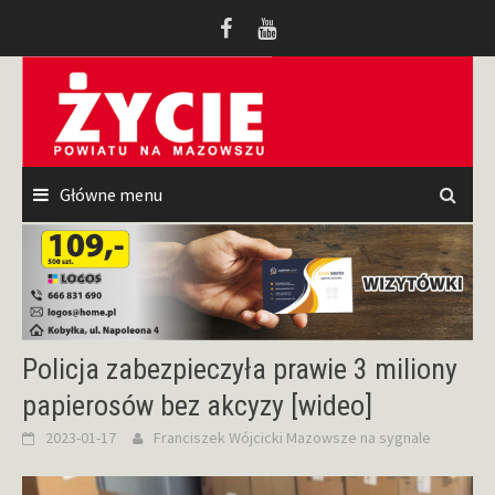
Przeskocz
do
treści
Główne menu
Policja zabezpieczyła prawie 3 miliony
papierosów bez akcyzy [wideo]
2023-01-17
Franciszek Wójcicki
Mazowsze na sygnale