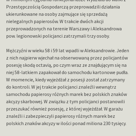
Przestępczością Gospodarczą przeprowadzili działania
ukierunkowane na osoby zajmujące się sprzedażą
nielegalnych papierosów. W trakcie dwóch akcji
przeprowadzonych na terenie Warszawy i Aleksandrowa
pow. legionowski policjanci zatrzymali trzy osoby.
Mężczyźni w wieku 58 i 59 lat wpadli w Aleksandrowie. Jeden
z nich najpierw wjechał na obserwowaną przez policjantów
posesję skodą octavią, po czym wraz ze znajdującym się na
niej 58-latkiem zapakował do samochodu kartonowe pudła.
W momencie, kiedy wyjeżdżał z posesji został zatrzymany
do kontroli. W jej trakcie policjanci znaleźli wewnątrz
samochodu papierosy różnych marek bez polskich znaków
akcyzy skarbowej. W związku z tym policjanci postanowili
przeszukać również posesję, z której wyjeżdżał. W garażu
znaleźli i zabezpieczyli papierosy różnych marek bez
polskich znaków akcyzy w ilości ponad miliona 230 tysięcy.