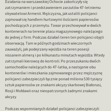
Działania na warszawskiej Ochocie zakończyły się
zatrzymaniem i przedstawieniem zarzutów 47-letniemu
obywatelowi Armenii. Mężczyzna, jak ustalili policjanci
zajmował się handlem hurtowymi ilościami papierosów
pochodzących z przemytu. Towar przechowywał w dwóch
kontenerach na terenie placu magazynowego należącego
do jednej z firm. Podczas działań teren ten policjanci objęli
obserwacją. Tam w późnych godzinach wieczornych
zauważyli, jak podejrzany wjeżdża na teren posesji
nissanem almerą i po kilkunastu minutach wyjeżdża. Wtedy
zatrzymali kierowcę do kontroli. Po przeszukaniu dwóch
samochodów należących do 47-latka, a następnie obu
kontenerów i mieszkania zajmowanego przez mężczyznę
policjanci zabezpieczyli łącznie ponad miliona 530 tysięcy
sztuk papierosów ze znakami akcyzy skarbowej Białorusi,
Rosji i Mołdawii oraz nieopatrzonych żadnymi znakami
akcyzy.
Podczas wspomnianych działań policjanci zabezpieczyli