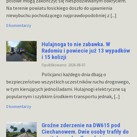
polowe mogą zakończyć się niespodziewanym odkryciem.
Na terenie powiatu łosickiego doszło do ujawnienia
niewybuchu pochodzącego najprawdopodobniej z
[...]
0 komentarzy
Hulajnoga to nie zabawka. W
Radomiu i powiecie już 13 wypadków
i 15 kolizji
Opublikowano: 2026-08-07
Policjanci każdego dnia dbają o
bezpieczeństwo wszystkich uczestników ruchu drogowego,
w tym kierujących jednośladami. Hulajnogi elektryczne są
popularnym i szybkim środkiem transportu jednak,
[...]
0 komentarzy
Groźne zderzenie na DW615 pod
Ciechanowem. Dwie osoby trafiły do