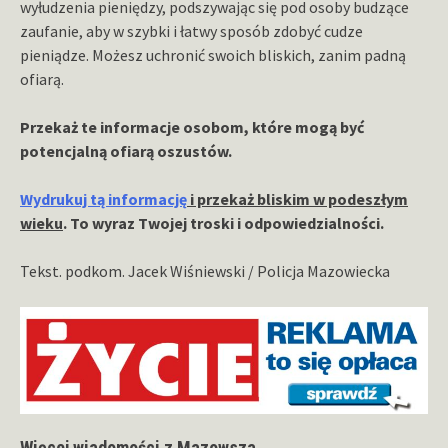
wyłudzenia pieniędzy, podszywając się pod osoby budzące
zaufanie, aby w szybki i łatwy sposób zdobyć cudze
pieniądze. Możesz uchronić swoich bliskich, zanim padną
ofiarą.
Przekaż te informacje osobom, które mogą być
potencjalną ofiarą oszustów.
Wydrukuj tą informację
i przekaż bliskim w podeszłym
wieku
. To wyraz Twojej troski i odpowiedzialności.
Tekst. podkom. Jacek Wiśniewski / Policja Mazowiecka
Więcej wiadomości z Mazowsza