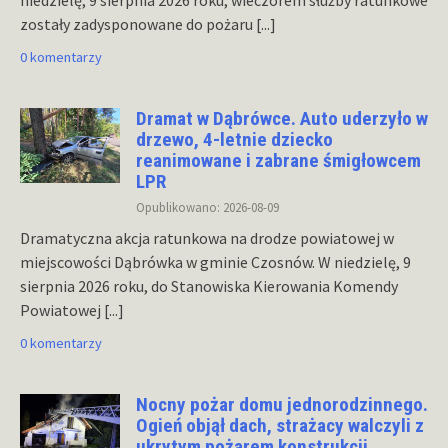
niedzielę, 9 sierpnia 2026 roku, wieczorem służby ratunkowe
zostały zadysponowane do pożaru
[...]
0 komentarzy
Dramat w Dąbrówce. Auto uderzyło w
drzewo, 4-letnie dziecko
reanimowane i zabrane śmigłowcem
LPR
Opublikowano: 2026-08-09
Dramatyczna akcja ratunkowa na drodze powiatowej w
miejscowości Dąbrówka w gminie Czosnów. W niedzielę, 9
sierpnia 2026 roku, do Stanowiska Kierowania Komendy
Powiatowej
[...]
0 komentarzy
Nocny pożar domu jednorodzinnego.
Ogień objął dach, strażacy walczyli z
ukrytym pożarem konstrukcji