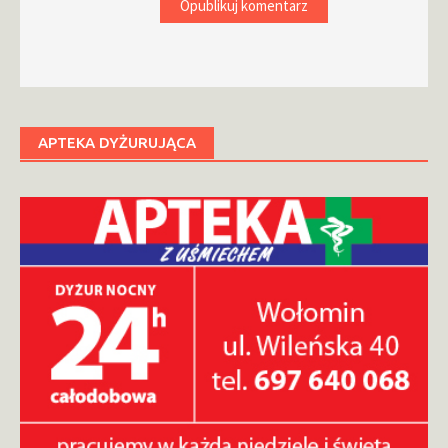
APTEKA DYŻURUJĄCA