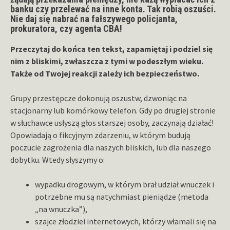
banku czy przelewać na inne konta. Tak robią oszuści.
Nie daj się nabrać na fałszywego policjanta,
prokuratora, czy agenta CBA!
Przeczytaj do końca ten tekst, zapamiętaj i podziel się
nim z bliskimi, zwłaszcza z tymi w podeszłym wieku.
Także od Twojej reakcji zależy ich bezpieczeństwo.
Grupy przestępcze dokonują oszustw, dzwoniąc na
stacjonarny lub komórkowy telefon. Gdy po drugiej stronie
w słuchawce usłyszą głos starszej osoby, zaczynają działać!
Opowiadają o fikcyjnym zdarzeniu, w którym budują
poczucie zagrożenia dla naszych bliskich, lub dla naszego
dobytku. Wtedy słyszymy o:
wypadku drogowym, w którym brał udział wnuczek i
potrzebne mu są natychmiast pieniądze (metoda
„na wnuczka”),
szajce złodziei internetowych, którzy włamali się na