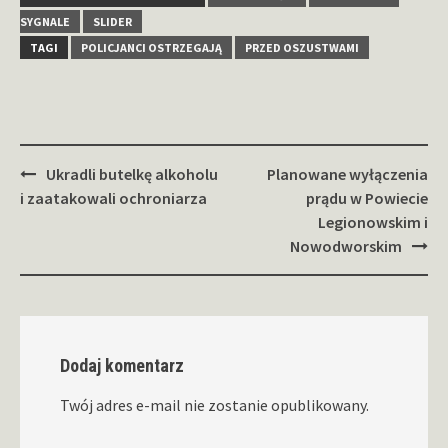
SYGNALE
SLIDER
TAGI
POLICJANCI OSTRZEGAJĄ
PRZED OSZUSTWAMI
Zobacz
Ukradli butelkę alkoholu
Planowane wyłączenia
wpisy
i zaatakowali ochroniarza
prądu w Powiecie
Legionowskim i
Nowodworskim
Dodaj komentarz
Twój adres e-mail nie zostanie opublikowany.