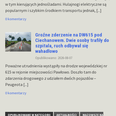
w tym kierujących jednośladami. Hulajnogi elektryczne są
popularnym i szybkim środkiem transportu jednak,
[...]
0 komentarzy
Groźne zderzenie na DW615 pod
Ciechanowem. Dwie osoby trafiły do
szpitala, ruch odbywał się
wahadłowo
Opublikowano: 2026-08-07
Poważne utrudnienia wystąpiły na drodze wojewódzkiej nr
615 w rejonie miejscowości Pawłowo. Doszło tam do
zdarzenia drogowego z udziałem dwóch pojazdów –
Peugeota
[...]
0 komentarzy
OPUBLIKOWANE W KATEGORII
AKTUALNOŚCI
MAZOWSZE NA