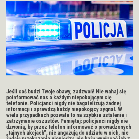
Jeśli coś budzi Twoje obawy, zadzwoń! Nie wahaj się
poinformować nas o każdym niepokojącym cię
telefonie. Policjanci nigdy nie bagatelizują żadnej
informacji i sprawdzą każdy niepokojący sygnał. W
wielu przypadkach pozwala to na szybkie ustalenie i
zatrzymanie oszustów. Pamiętaj: policjanci nigdy nie
dzwonią, by przez telefon informować o prowadzonych
„tajnych akcjach”, nie angażują do udziału w nich, nie
żądają przekazania pieniędzy, nie każą wypłacać ich z