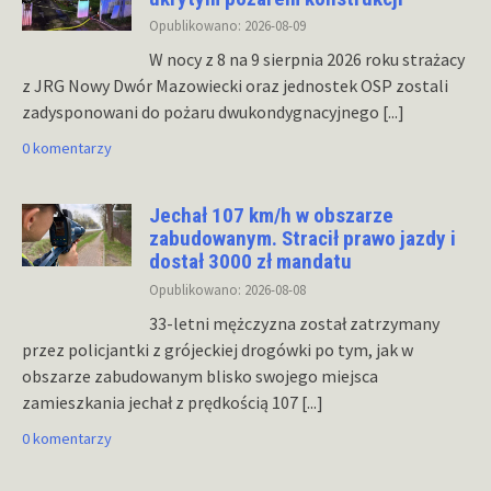
Opublikowano: 2026-08-09
W nocy z 8 na 9 sierpnia 2026 roku strażacy
z JRG Nowy Dwór Mazowiecki oraz jednostek OSP zostali
zadysponowani do pożaru dwukondygnacyjnego
[...]
0 komentarzy
Jechał 107 km/h w obszarze
zabudowanym. Stracił prawo jazdy i
dostał 3000 zł mandatu
Opublikowano: 2026-08-08
33-letni mężczyzna został zatrzymany
przez policjantki z grójeckiej drogówki po tym, jak w
obszarze zabudowanym blisko swojego miejsca
zamieszkania jechał z prędkością 107
[...]
0 komentarzy