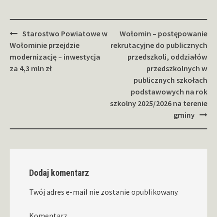
Zobacz
Starostwo Powiatowe w
Wołomin – postępowanie
wpisy
Wołominie przejdzie
rekrutacyjne do publicznych
modernizację – inwestycja
przedszkoli, oddziałów
za 4,3 mln zł
przedszkolnych w
publicznych szkołach
podstawowych na rok
szkolny 2025/2026 na terenie
gminy
Dodaj komentarz
Twój adres e-mail nie zostanie opublikowany.
Komentarz