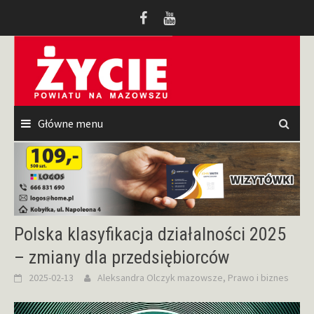
Przeskocz
do
treści
Główne menu
Polska klasyfikacja działalności 2025
– zmiany dla przedsiębiorców
2025-02-13
Aleksandra Olczyk
mazowsze
,
Prawo i biznes