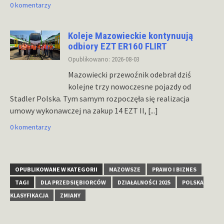
0 komentarzy
Koleje Mazowieckie kontynuują
odbiory EZT ER160 FLIRT
Opublikowano: 2026-08-03
Mazowiecki przewoźnik odebrał dziś
kolejne trzy nowoczesne pojazdy od
Stadler Polska. Tym samym rozpoczęła się realizacja
umowy wykonawczej na zakup 14 EZT II,
[...]
0 komentarzy
OPUBLIKOWANE W KATEGORII
MAZOWSZE
PRAWO I BIZNES
TAGI
DLA PRZEDSIĘBIORCÓW
DZIAŁALNOŚCI 2025
POLSKA
KLASYFIKACJA
ZMIANY