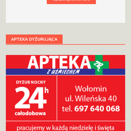
APTEKA DYŻURUJĄCA