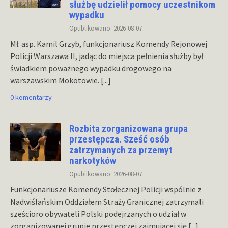
służbę udzielił pomocy uczestnikom
wypadku
Opublikowano: 2026-08-07
Mł. asp. Kamil Grzyb, funkcjonariusz Komendy Rejonowej
Policji Warszawa II, jadąc do miejsca pełnienia służby był
świadkiem poważnego wypadku drogowego na
warszawskim Mokotowie.
[...]
0 komentarzy
Rozbita zorganizowana grupa
przestępcza. Sześć osób
zatrzymanych za przemyt
narkotyków
Opublikowano: 2026-08-07
Funkcjonariusze Komendy Stołecznej Policji wspólnie z
Nadwiślańskim Oddziałem Straży Granicznej zatrzymali
sześcioro obywateli Polski podejrzanych o udział w
zorganizowanej grupie przestępczej zajmującej się
[...]