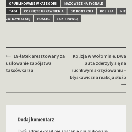
OPUBLIKOWANE W KATEGORII
MAZOWSZE NA SYGNALE
TAGI
COFNIĘTE UPRAWNIENIA
DO KONTROLI
KOLIZJA
NIE
ZATRZYMAŁ SIĘ
POŚCIG
ZA KIEROWCĄ
Zobacz
18-latek aresztowany za
Kolizja w Wołominie. Dwa
wpisy
usiłowanie zabójstwa
auta zderzyły się na
taksówkarza
ruchliwym skrzyżowaniu –
błyskawiczna reakcja służb
Dodaj komentarz
Twój adres e-mail nie zostanie opublikowany.