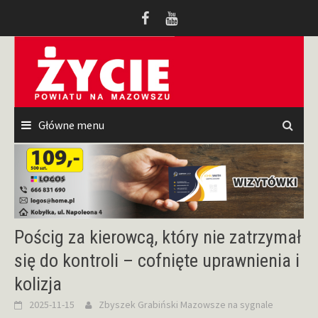
Przeskocz
do
treści
Główne menu
Pościg za kierowcą, który nie zatrzymał
się do kontroli – cofnięte uprawnienia i
kolizja
2025-11-15
Zbyszek Grabiński
Mazowsze na sygnale