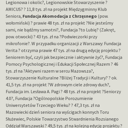
Legionowa i okolic?, Legionowskie Stowarzyszenie ?
AMICUS? ? 11,8 tys. zł na projekt Międzygminny Klub
Seniora,
Fundacja Akomodacja z Chrzęsnego
(pow.
wołomiński) ? prawie 48 tys. zł na projekt ?Nie jesteśmy
sami, nie bądźmy samotni?, Fundacja ?to Lubię? (Zakręt,
pow. otwocki) ? 43 tys. zł na ?Podwieczorki przy
mikrofonie?. W przypadku organizacji z Warszawy: Fundacja
Verita ? otrzyma prawie 47 tys. zł na drugą edycję projektu ?
Seniorem być, czyli jak bezpiecznie i aktywnie żyć?, Fundacja
Pomocy Psychologicznej i Edukacji Społecznej Razem ? 46
tys. zł na ?Aktywni razem w sercu Mazowsza?,
Stowarzyszenie Kulturalne ?Bliżej Tradycji i Kultury? ? ok.
41,5 tys. zł na projekt ?W zdrowym ciele zdrowy duch?,
Fundacja im. Lesława A. Pagi ? 48 tys. zł na projekt ?Seniorzy
4.0?, Fundacja ?Ogólnopolskie Porozumienie
Uniwersytetów Trzeciego Wieku? ? 47,3 tys. zł na
Mazowiecki dzień seniora na wyścigach konnych Toru
Służewiec, Polskie Towarzystwo Stwardnienia Rozsianego
Oddział Warszawski ? 49,5 tys. zł na kolejną edycję projektu ?