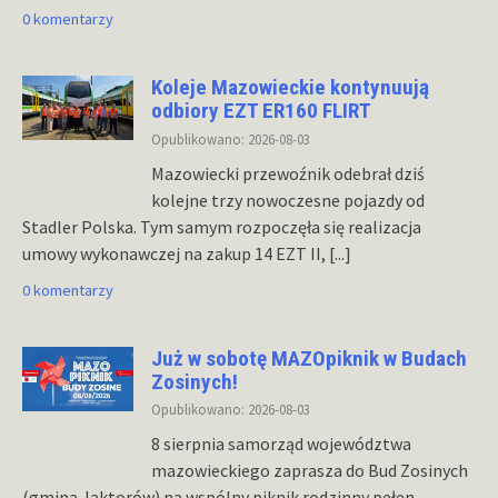
0 komentarzy
Koleje Mazowieckie kontynuują
odbiory EZT ER160 FLIRT
Opublikowano: 2026-08-03
Mazowiecki przewoźnik odebrał dziś
kolejne trzy nowoczesne pojazdy od
Stadler Polska. Tym samym rozpoczęła się realizacja
umowy wykonawczej na zakup 14 EZT II,
[...]
0 komentarzy
Już w sobotę MAZOpiknik w Budach
Zosinych!
Opublikowano: 2026-08-03
8 sierpnia samorząd województwa
mazowieckiego zaprasza do Bud Zosinych
(gmina Jaktorów) na wspólny piknik rodzinny pełen