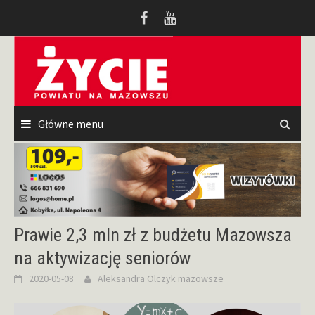
Przeskocz
do
treści
Główne menu
Prawie 2,3 mln zł z budżetu Mazowsza
na aktywizację seniorów
2020-05-08
Aleksandra Olczyk
mazowsze