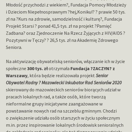
Młodość przychodzi z wiekiem?, Fundacja Pomocy Młodzieży
i Dzieciom Niepełnosprawnym ?hej,Koniku!? ? prawie 50 tys.
zł na ?Kurs na zdrowie, samodzielność i kulturę?, Fundacja
Projekt Starsi ? ponad 41,5 tys. zł na projekt ?Pamięć
Zadbana? oraz Zjednoczenie Na Rzecz Żyjących z HIV/AIDS ?
Pozytywni w Tęczy? ? 26,5 tys. zł na Akademię Zdrowego
Seniora.
Na aktywizację obywatelską seniorów, włączanie ich w życie
społeczne
300 tys. zł
otrzymała
Fundacja ?ZACZYN? z
Warszawy
, która będzie realizowała projekt
Senior
Obywatel Radny ? Mazowiecki Inkubator Rad Seniorów 2020
skierowany do mazowieckich seniorów biorących udział w
pracach lokalnych rad, a także osób, które tworzą
nieformalne grupy inicjatywne zaangażowane w
powstawanie nowych rad na szczeblu gminnym. Chodzi
o zwiększenie udziału osób starszych w życiu społecznym
m.in. przez inspirowanie lokalnych środowisk senioralnych
do zakładania rad seniorów, ale też diagnozowanie udziału