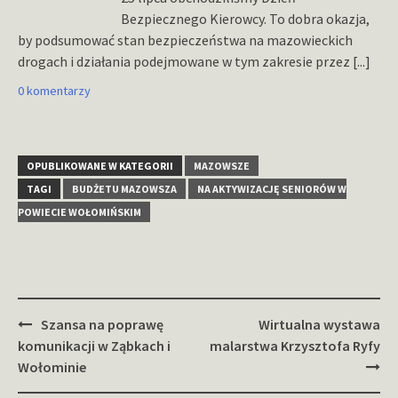
Bezpiecznego Kierowcy. To dobra okazja,
by podsumować stan bezpieczeństwa na mazowieckich
drogach i działania podejmowane w tym zakresie przez
[...]
0 komentarzy
OPUBLIKOWANE W KATEGORII
MAZOWSZE
TAGI
BUDŻETU MAZOWSZA
NA AKTYWIZACJĘ SENIORÓW W
POWIECIE WOŁOMIŃSKIM
Zobacz
Szansa na poprawę
Wirtualna wystawa
wpisy
komunikacji w Ząbkach i
malarstwa Krzysztofa Ryfy
Wołominie