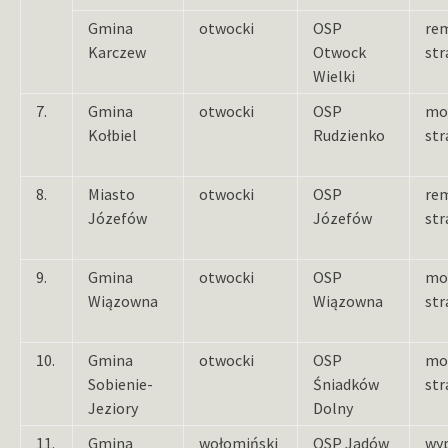
Gmina
otwocki
OSP
re
Karczew
Otwock
str
Wielki
7.
Gmina
otwocki
OSP
mo
Kołbiel
Rudzienko
str
8.
Miasto
otwocki
OSP
re
Józefów
Józefów
str
9.
Gmina
otwocki
OSP
mo
Wiązowna
Wiązowna
str
10.
Gmina
otwocki
OSP
mo
Sobienie-
Śniadków
str
Jeziory
Dolny
11.
Gmina
wołomiński
OSP Jadów
wy