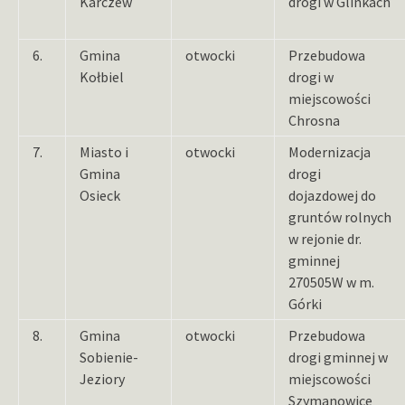
Karczew
drogi w Glinkach
6.
Gmina
otwocki
Przebudowa
Kołbiel
drogi w
miejscowości
Chrosna
7.
Miasto i
otwocki
Modernizacja
Gmina
drogi
Osieck
dojazdowej do
gruntów rolnych
w rejonie dr.
gminnej
270505W w m.
Górki
8.
Gmina
otwocki
Przebudowa
Sobienie-
drogi gminnej w
Jeziory
miejscowości
Szymanowice