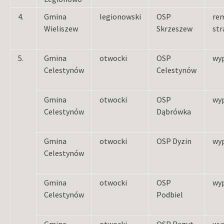
4.
Gmina
legionowski
OSP
re
Wieliszew
Skrzeszew
str
5.
Gmina
otwocki
OSP
wy
Celestynów
Celestynów
Gmina
otwocki
OSP
wy
Celestynów
Dąbrówka
Gmina
otwocki
OSP Dyzin
wy
Celestynów
Gmina
otwocki
OSP
wy
Celestynów
Podbiel
Gmina
otwocki
OSP Regut
wy