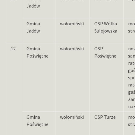
Jadów
Gmina
wołomiński
OSP Wólka
mo
Jadów
Sulejowska
str
12.
Gmina
wołomiński
OSP
now
Poświętne
Poświętne
sa
rat
gaś
sp
rat
ga
za
na 
Gmina
wołomiński
OSP Turze
mo
Poświętne
str