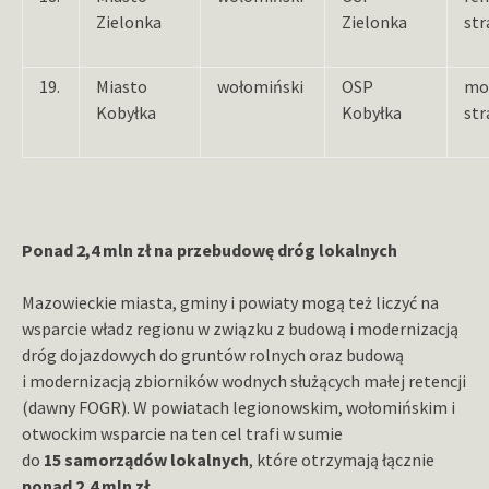
Zielonka
Zielonka
str
19.
Miasto
wołomiński
OSP
mo
Kobyłka
Kobyłka
str
Ponad 2,4 mln zł na przebudowę dróg lokalnych
Mazowieckie miasta, gminy i powiaty mogą też liczyć na
wsparcie władz regionu w związku z budową i modernizacją
dróg dojazdowych do gruntów rolnych oraz budową
i modernizacją zbiorników wodnych służących małej retencji
(dawny FOGR). W powiatach legionowskim, wołomińskim i
otwockim wsparcie na ten cel trafi w sumie
do
15 samorządów lokalnych
, które otrzymają łącznie
ponad 2,4 mln zł
.