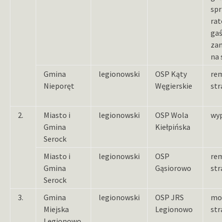
sp
rat
ga
za
na 
Gmina
legionowski
OSP Kąty
re
Nieporęt
Węgierskie
str
2.
Miasto i
legionowski
OSP Wola
wy
Gmina
Kiełpińska
Serock
Miasto i
legionowski
OSP
re
Gmina
Gąsiorowo
str
Serock
3.
Gmina
legionowski
OSP JRS
mo
Miejska
Legionowo
str
Legionowo