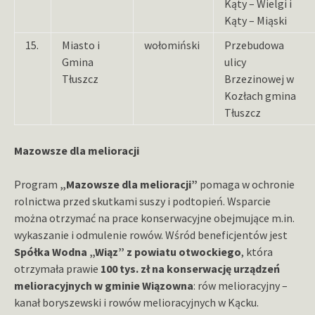
Kąty – Wielgi i
Kąty – Miąski
15.
Miasto i
wołomiński
Przebudowa
Gmina
ulicy
Tłuszcz
Brzezinowej w
Kozłach gmina
Tłuszcz
Mazowsze dla melioracji
Program
„Mazowsze dla melioracji”
pomaga w ochronie
rolnictwa przed skutkami suszy i podtopień. Wsparcie
można otrzymać na prace konserwacyjne obejmujące m.in.
wykaszanie i odmulenie rowów. Wśród beneficjentów jest
Spółka Wodna „Wiąz” z powiatu otwockiego
, która
otrzymała prawie
100 tys. zł na konserwację urządzeń
melioracyjnych w gminie Wiązowna
: rów melioracyjny –
kanał boryszewski i rowów melioracyjnych w Kącku.