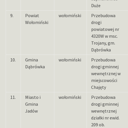
Duże
9.
Powiat
wołomiński
Przebudowa
Wołomiński
drogi
powiatowej nr
4320W w msc.
Trojany, gm.
Dąbrówka
10.
Gmina
wołomiński
Przebudowa
Dąbrówka
drogi gminnej
wewnętrznej w
miejscowości
Chajęty
11.
Miasto i
wołomiński
Przebudowa
Gmina
drogi gminnej
Jadów
wewnętrznej
działki nr ewid.
209 ob.