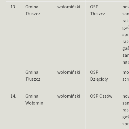
13.
Gmina
wołomiński
OSP
now
Tłuszcz
Tłuszcz
sa
rat
gaś
sp
rat
ga
za
na 
Gmina
wołomiński
OSP
mo
Tłuszcz
Dzięcioły
str
14.
Gmina
wołomiński
OSP Ossów
now
Wołomin
sa
rat
gaś
sp