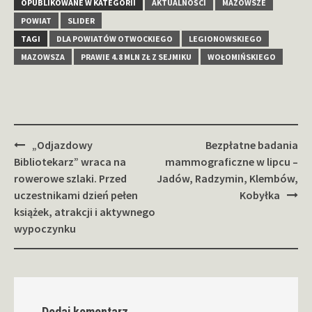
OPUBLIKOWANE W KATEGORII
AKTUALNOŚCI
MAZOWSZE
POWIAT
SLIDER
TAGI
DLA POWIATÓW OTWOCKIEGO
LEGIONOWSKIEGO
MAZOWSZA
PRAWIE 4.8 MLN ZŁ Z SEJMIKU
WOŁOMIŃSKIEGO
Zobacz
„Odjazdowy
Bezpłatne badania
wpisy
Bibliotekarz” wraca na
mammograficzne w lipcu –
rowerowe szlaki. Przed
Jadów, Radzymin, Klembów,
uczestnikami dzień pełen
Kobyłka
książek, atrakcji i aktywnego
wypoczynku
Dodaj komentarz