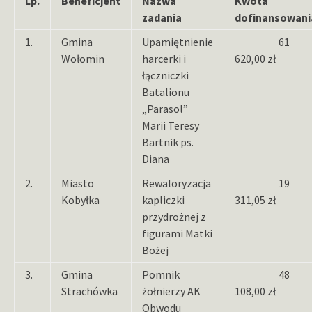
Lp.
Beneficjent
Nazwa
Kwota
zadania
dofinansowani
1.
Gmina
Upamiętnienie
61
Wołomin
harcerki i
620,00 zł
łączniczki
Batalionu
„Parasol”
Marii Teresy
Bartnik ps.
Diana
2.
Miasto
Rewaloryzacja
19
Kobyłka
kapliczki
311,05 zł
przydrożnej z
figurami Matki
Bożej
3.
Gmina
Pomnik
48
Strachówka
żołnierzy AK
108,00 zł
Obwodu