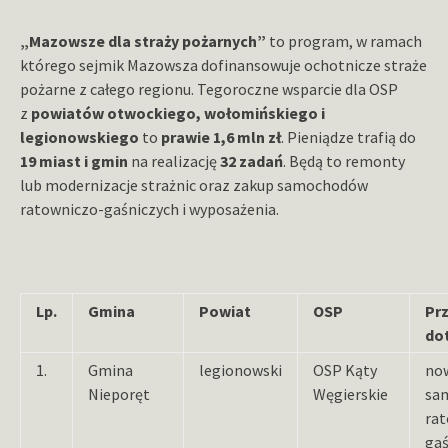
„Mazowsze dla straży pożarnych”
to program, w ramach
którego sejmik Mazowsza dofinansowuje ochotnicze straże
pożarne z całego regionu. Tegoroczne wsparcie dla OSP
z
powiatów otwockiego, wołomińskiego i
legionowskiego
to
prawie 1,6 mln zł
. Pieniądze trafią do
19 miast i gmin
na realizację
32 zadań
. Będą to remonty
lub modernizacje strażnic oraz zakup samochodów
ratowniczo-gaśniczych i wyposażenia.
Lp.
Gmina
Powiat
OSP
Pr
dot
1.
Gmina
legionowski
OSP Kąty
now
Nieporęt
Węgierskie
sa
rat
gaś