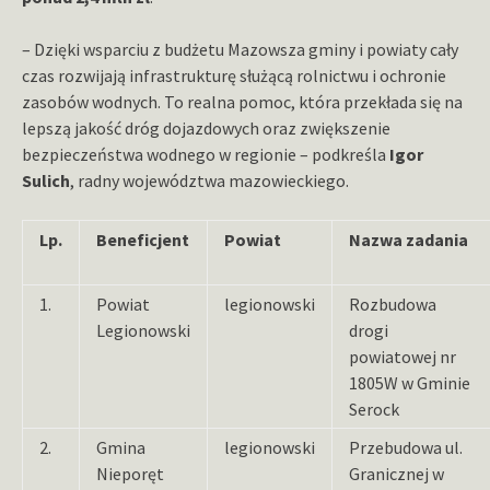
– Dzięki wsparciu z budżetu Mazowsza gminy i powiaty cały
czas rozwijają infrastrukturę służącą rolnictwu i ochronie
zasobów wodnych. To realna pomoc, która przekłada się na
lepszą jakość dróg dojazdowych oraz zwiększenie
bezpieczeństwa wodnego w regionie – podkreśla
Igor
Sulich
, radny województwa mazowieckiego.
Lp.
Beneficjent
Powiat
Nazwa zadania
1.
Powiat
legionowski
Rozbudowa
Legionowski
drogi
powiatowej nr
1805W w Gminie
Serock
2.
Gmina
legionowski
Przebudowa ul.
Nieporęt
Granicznej w