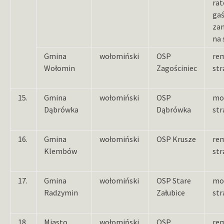
rat
ga
za
na 
Gmina
wołomiński
OSP
re
Wołomin
Zagościniec
str
15.
Gmina
wołomiński
OSP
mo
Dąbrówka
Dąbrówka
str
16.
Gmina
wołomiński
OSP Krusze
re
Klembów
str
17.
Gmina
wołomiński
OSP Stare
mo
Radzymin
Załubice
str
18.
Miasto
wołomiński
OSP
re