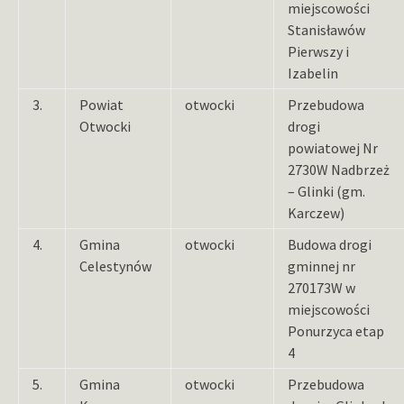
miejscowości
Stanisławów
Pierwszy i
Izabelin
3.
Powiat
otwocki
Przebudowa
Otwocki
drogi
powiatowej Nr
2730W Nadbrzeż
– Glinki (gm.
Karczew)
4.
Gmina
otwocki
Budowa drogi
Celestynów
gminnej nr
270173W w
miejscowości
Ponurzyca etap
4
5.
Gmina
otwocki
Przebudowa