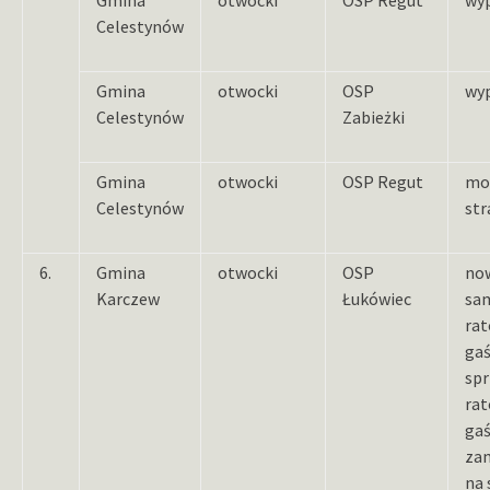
Celestynów
Gmina
otwocki
OSP
wy
Celestynów
Zabieżki
Gmina
otwocki
OSP Regut
mo
Celestynów
str
6.
Gmina
otwocki
OSP
now
Karczew
Łukówiec
sa
rat
gaś
sp
rat
ga
za
na 