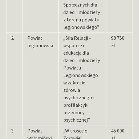
Społecznych dla
dzieci i młodzieży
z terenu powiatu
legionowskiego”
2.
Powiat
„Siła Relacji –
98 750
legionowski
wsparcie i
zł
edukacja dla
dzieci i młodzieży
Powiatu
Legionowskiego
w zakresie
zdrowia
psychicznego i
profilaktyki
przemocy
psychicznej”
3.
Powiat
„W trosce o
45 000
wołomiński
Zdrowie”
zł