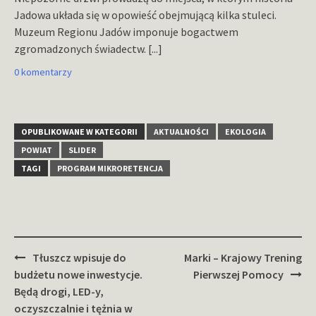
Jadowa układa się w opowieść obejmującą kilka stuleci.
Muzeum Regionu Jadów imponuje bogactwem
zgromadzonych świadectw.
[...]
0 komentarzy
OPUBLIKOWANE W KATEGORII
AKTUALNOŚCI
EKOLOGIA
POWIAT
SLIDER
TAGI
PROGRAM MIKRORETENCJA
Zobacz
Tłuszcz wpisuje do
Marki – Krajowy Trening
wpisy
budżetu nowe inwestycje.
Pierwszej Pomocy
Będą drogi, LED-y,
oczyszczalnie i tężnia w