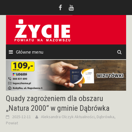
Przeskocz
do
treści
Główne menu
Quady zagrożeniem dla obszaru
„Natura 2000” w gminie Dąbrówka
2025-12-11
Aleksandra Olczyk
Aktualności
,
Dąbrówka
,
Powiat