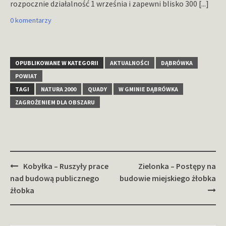
rozpocznie działalność 1 września i zapewni blisko 300
[...]
0 komentarzy
OPUBLIKOWANE W KATEGORII
AKTUALNOŚCI
DĄBRÓWKA
POWIAT
TAGI
NATURA 2000
QUADY
W GMINIE DĄBRÓWKA
ZAGROŻENIEM DLA OBSZARU
Zobacz
Kobyłka – Ruszyły prace
Zielonka – Postępy na
wpisy
nad budową publicznego
budowie miejskiego żłobka
żłobka