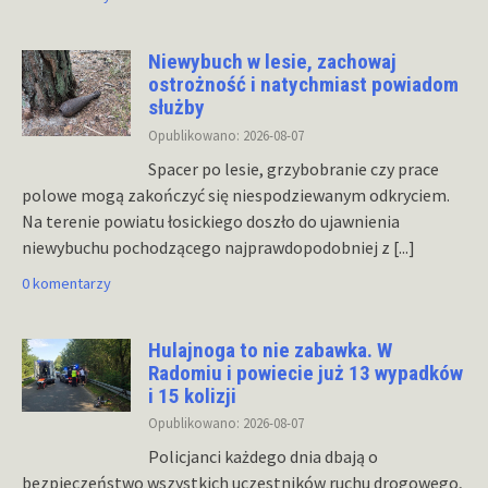
Niewybuch w lesie, zachowaj
ostrożność i natychmiast powiadom
służby
Opublikowano: 2026-08-07
Spacer po lesie, grzybobranie czy prace
polowe mogą zakończyć się niespodziewanym odkryciem.
Na terenie powiatu łosickiego doszło do ujawnienia
niewybuchu pochodzącego najprawdopodobniej z
[...]
0 komentarzy
Hulajnoga to nie zabawka. W
Radomiu i powiecie już 13 wypadków
i 15 kolizji
Opublikowano: 2026-08-07
Policjanci każdego dnia dbają o
bezpieczeństwo wszystkich uczestników ruchu drogowego,