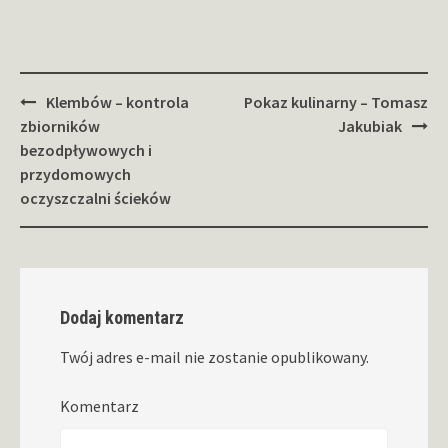
Zobacz
Klembów – kontrola
Pokaz kulinarny – Tomasz
wpisy
zbiorników
Jakubiak
bezodpływowych i
przydomowych
oczyszczalni ścieków
Dodaj komentarz
Twój adres e-mail nie zostanie opublikowany.
Komentarz