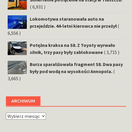
( 6,931 )
Lokomotywa staranowała auto na
przejeździe. 44-letni kierowca nie przeżył
(
6,556 )
Potężna kraksa na S8. Z Toyoty wyrwało
silnik, trzy pasy były zablokowane
( 3,715 )
Burza sparaliżowała fragment S8. Dwa pasy
były pod wodą na wysokości Annopola.
(
3,665 )
ARCHIWUM
Archiwum