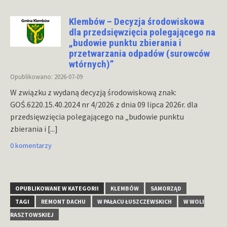
Klembów – Decyzja środowiskowa
dla przedsięwzięcia polegającego na
„budowie punktu zbierania i
przetwarzania odpadów (surowców
wtórnych)”
Opublikowano: 2026-07-09
W związku z wydaną decyzją środowiskową znak:
GOŚ.6220.15.40.2024 nr 4/2026 z dnia 09 lipca 2026r. dla
przedsięwzięcia polegającego na „budowie punktu
zbierania i
[...]
0 komentarzy
OPUBLIKOWANE W KATEGORII
KLEMBÓW
SAMORZĄD
TAGI
REMONT DACHU
W PAŁACU ŁUSZCZEWSKICH
W WOLI
RASZTOWSKIEJ