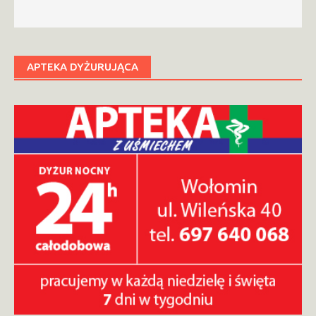
APTEKA DYŻURUJĄCA