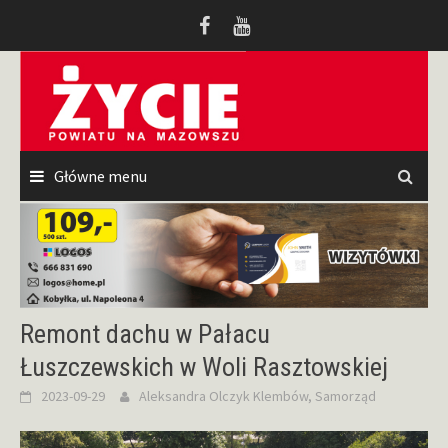
Przeskocz
do
treści
Główne menu
Remont dachu w Pałacu
Łuszczewskich w Woli Rasztowskiej
2023-09-29
Aleksandra Olczyk
Klembów
,
Samorząd