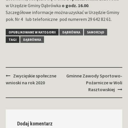
w Urzędzie Gminy Dąbrówka
o godz. 16.00
.
Szczegółowe informacje można uzyskać w Urzędzie Gminy
pok. Nr 4 lub telefoniczne pod numerem 29 642 82 61.
OPUBLIKOWANE W KATEGORII
DĄBRÓWKA
SAMORZĄD
TAGI
DĄBRÓWKA
Zobacz
Zwycięskie społeczne
Gminne Zawody Sportowo-
wpisy
wnioski na rok 2020
Pożarnicze w Woli
Rasztowskiej
Dodaj komentarz