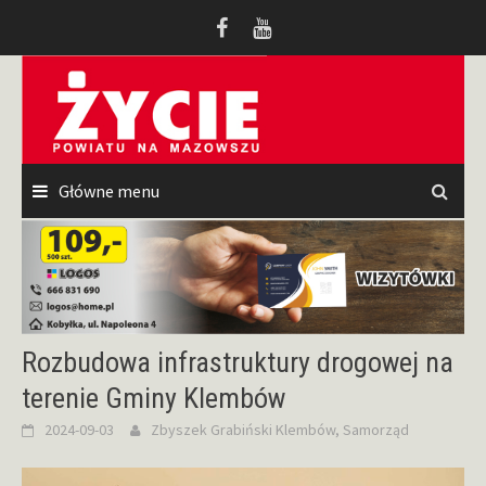
Przeskocz
do
treści
Główne menu
Rozbudowa infrastruktury drogowej na
terenie Gminy Klembów
2024-09-03
Zbyszek Grabiński
Klembów
,
Samorząd