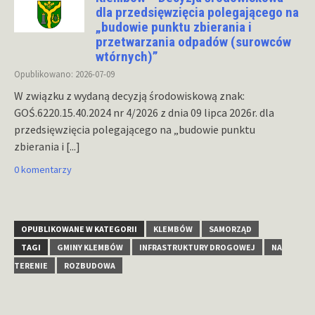
dla przedsięwzięcia polegającego na
„budowie punktu zbierania i
przetwarzania odpadów (surowców
wtórnych)”
Opublikowano: 2026-07-09
W związku z wydaną decyzją środowiskową znak:
GOŚ.6220.15.40.2024 nr 4/2026 z dnia 09 lipca 2026r. dla
przedsięwzięcia polegającego na „budowie punktu
zbierania i
[...]
0 komentarzy
OPUBLIKOWANE W KATEGORII
KLEMBÓW
SAMORZĄD
TAGI
GMINY KLEMBÓW
INFRASTRUKTURY DROGOWEJ
NA
TERENIE
ROZBUDOWA