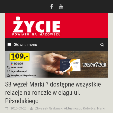
Przeskocz
do
treści
Główne menu
S8 węzeł Marki ? dostępne wszystkie
relacje na rondzie w ciągu ul.
Piłsudskiego
2020-09-25
Zbyszek Grabiński
Aktualności
,
Kobyłka
,
Marki