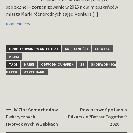
społecznej – zorganizowanie w 2026 r. dla mieszkańców
miasta Marki różnorodnych zajęć. Konkurs
[...]
0 komentarzy
OPUBLIKOWANE W KATEGORII
AKTUALNOŚCI
KOBYŁKA
MARKI
TAGI
MARKI
OBWODNICA MAREK
S8
S8 OBWODNICA
MAREK
WĘZEŁ MARKI
Zobacz
IV Zlot Samochodów
Powiatowe Spotkania
wpisy
Elektrycznych i
Piłkarskie ?Better Together?
Hybrydowych w Ząbkach
2020