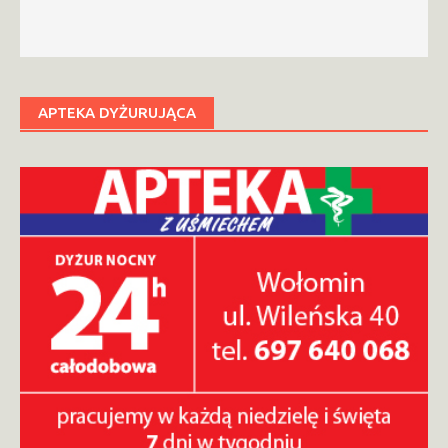
APTEKA DYŻURUJĄCA