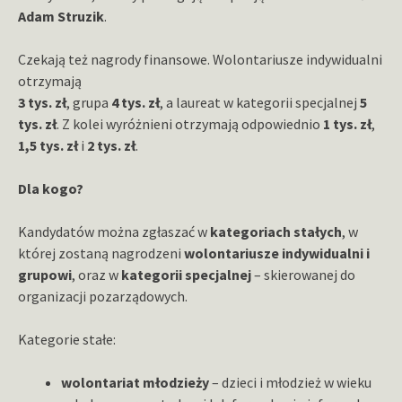
Adam Struzik
.
Czekają też nagrody finansowe. Wolontariusze indywidualni
otrzymają
3 tys. zł
, grupa
4 tys. zł
, a laureat w kategorii specjalnej
5
tys. zł
. Z kolei wyróżnieni otrzymają odpowiednio
1 tys. zł
,
1,5 tys. zł
i
2 tys. zł
.
Dla kogo?
Kandydatów można zgłaszać w
kategoriach stałych
, w
której zostaną nagrodzeni
wolontariusze indywidualni i
grupowi
, oraz w
kategorii
specjalnej
– skierowanej do
organizacji pozarządowych.
Kategorie stałe:
wolontariat młodzieży
– dzieci i młodzież w wieku