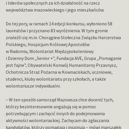
i liderów społecznych za ich działalność na rzecz
województwa mazowieckiego i jego mieszkańców.
Do tej pory, w ramach 14 edycji konkursu, wyłoniono 58
laureatów i przyznano 83 wyróżnienia. W tym gronie
znaleźli się m.in. Chorągiew Stołeczna Związku Harcerstwa
Polskiego, Hospicjum Królowej Apostołów
w Radomiu, Wolontariat Międzypokoleniowy
i Dzienny Dom „Senior +”, Fundacja AVE, Grupa „Pomaganie
jest fajne”, Obywatelski Konwój Humanitarny Przasnysz,
Ochotnicza Straż Pożarna w Kownaciskach, uczniowie,
studenci, kluby wolontariatu przy szkołach, a także
wolontariusze indywidualni.
– W ten sposób samorząd Mazowsza chce docenić tych,
którzy bezinteresownie angażują się w pomoc
potrzebującym i zachęcić innych do podejmowania
aktywności wolontariackiej. Zachęcam do zgłaszania
kandydatów, którzy pomagają i inspirują – mówi marszałek