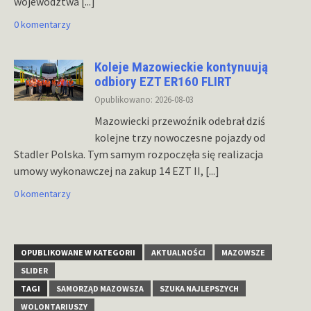
województwa
[...]
0 komentarzy
Koleje Mazowieckie kontynuują
odbiory EZT ER160 FLIRT
Opublikowano: 2026-08-03
Mazowiecki przewoźnik odebrał dziś
kolejne trzy nowoczesne pojazdy od
Stadler Polska. Tym samym rozpoczęła się realizacja
umowy wykonawczej na zakup 14 EZT II,
[...]
0 komentarzy
OPUBLIKOWANE W KATEGORII
AKTUALNOŚCI
MAZOWSZE
SLIDER
TAGI
SAMORZĄD MAZOWSZA
SZUKA NAJLEPSZYCH
WOLONTARIUSZY