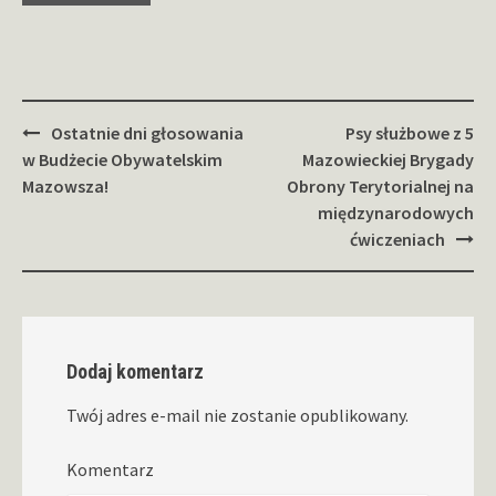
Zobacz
Ostatnie dni głosowania
Psy służbowe z 5
wpisy
w Budżecie Obywatelskim
Mazowieckiej Brygady
Mazowsza!
Obrony Terytorialnej na
międzynarodowych
ćwiczeniach
Dodaj komentarz
Twój adres e-mail nie zostanie opublikowany.
Komentarz