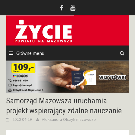
Przeskocz
do
treści
Główne menu
Samorząd Mazowsza uruchamia
projekt wspierający zdalne nauczanie
2020-04-29
Aleksandra Olczyk
mazowsze