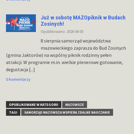
Już w sobotę MAZOpiknik w Budach
Zosinych!
Opublikowano: 2026-08-03
8 sierpnia samorząd województwa
mazowieckiego zaprasza do Bud Zosinych
(gmina Jaktorów) na wspólny piknik rodzinny pełen
atrakcji. W programie m.in. wielkie plenerowe gotowanie,
degustacja
[...]
0 komentarzy
OPUBLIKOWANE W KATEGORII
MAZOWSZE
TAGI
SAMORZĄD MAZOWSZA WSPIERA ZDALNE NAUCZANIE