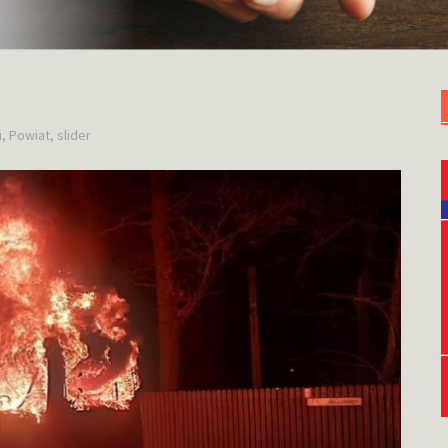
i
,
Powiat
,
slider