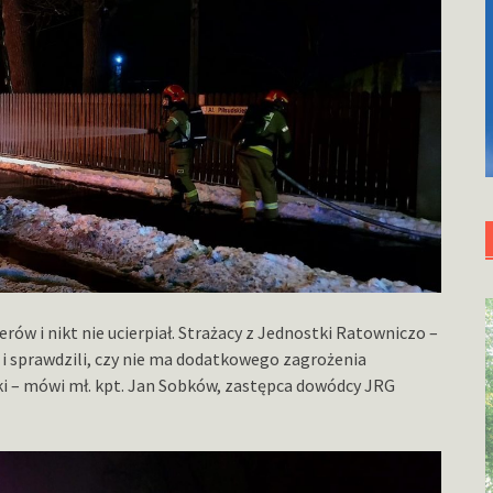
erów i nikt nie ucierpiał. Strażacy z Jednostki Ratowniczo –
r i sprawdzili, czy nie ma dodatkowego zagrożenia
i – mówi mł. kpt. Jan Sobków, zastępca dowódcy JRG