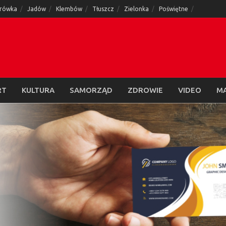
rówka
Jadów
Klembów
Tłuszcz
Zielonka
Poświętne
RT
KULTURA
SAMORZĄD
ZDROWIE
VIDEO
M