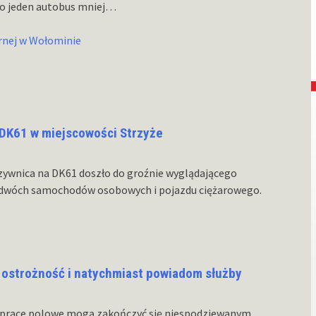
c o jeden autobus mniej…
nej w Wołominie
 DK61 w miejscowości Strzyże
zywnica na DK61 doszło do groźnie wyglądającego
 dwóch samochodów osobowych i pojazdu ciężarowego.
 ostrożność i natychmiast powiadom służby
zy prace polowe mogą zakończyć się niespodziewanym