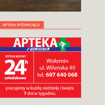
APTEKA DYŻURUJĄCA