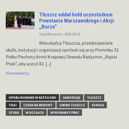
Tłuszcz oddał hołd uczestnikom
Powstania Warszawskiego i Akcji
„Burza”
Opublikowano: 2026-08-03
Mieszkańcy Tłuszcza, przedstawiciele
służb, instytucji i organizacji spotkali się przy Pomniku 32.
Pułku Piechoty Armii Krajowej Obwodu Radzymin „Rajski
Ptak”, aby uczcić 82.
[...]
0 komentarzy
OPUBLIKOWANE W KATEGORII
SAMORZĄD
TŁUSZCZ
TAGI
CZEKA NA REMONT
GMINA TŁUSZCZ
SZKOŁA
SZUKA
W KOZŁACH
WYKONAWCY PRAC