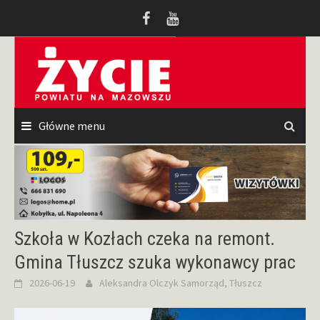
Przeskocz
do
treści
Główne menu
Szkoła w Kozłach czeka na remont.
Gmina Tłuszcz szuka wykonawcy prac
2026-06-19
Aleksandra Olczyk
Samorząd
,
Tłuszcz