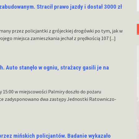
abudowanym. Stracił prawo jazdy i dostał 3000 zł
any przez policjantki z grójeckiej drogówki po tym, jak w
jego miejsca zamieszkania jechał z prędkością 107
[...]
 Auto stanęło w ogniu, strażacy gasili je na
ny 15:00 w miejscowości Palmiry doszło do pożaru
e zadysponowano dwa zastępy Jednostki Ratowniczo-
przez mińskich policjantów. Badanie wykazało