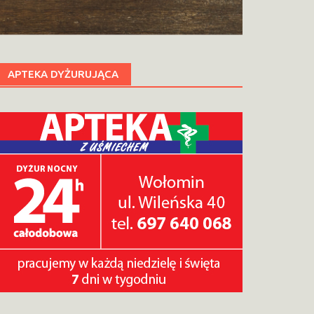
APTEKA DYŻURUJĄCA