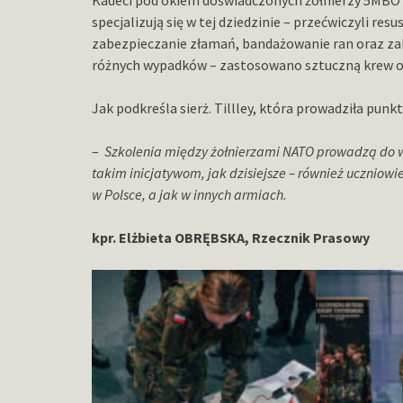
Kadeci pod okiem doświadczonych żołnierzy 5MBOT
specjalizują się w tej dziedzinie – przećwiczyli 
zabezpieczanie złamań, bandażowanie ran oraz zak
różnych wypadków – zastosowano sztuczną krew o
Jak podkreśla sierż. Tillley, która prowadziła pun
–
Szkolenia między żołnierzami NATO prowadzą do 
takim inicjatywom, jak dzisiejsze – również uczniow
w Polsce, a jak w innych armiach.
kpr. Elżbieta OBRĘBSKA,
Rzecznik Prasowy