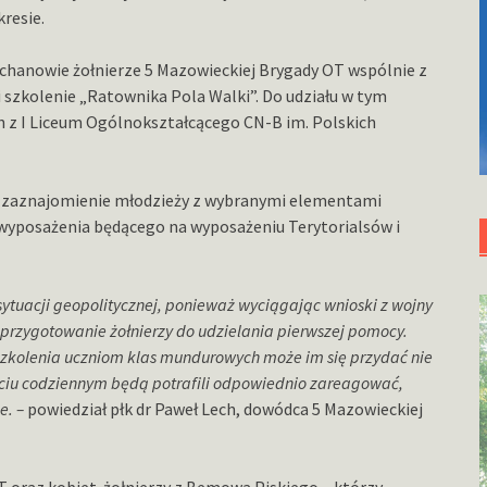
resie.
echanowie żołnierze 5 Mazowieckiej Brygady OT wspólnie z
szkolenie „Ratownika Pola Walki”. Do udziału w tym
z I Liceum Ogólnokształcącego CN-B im. Polskich
 zaznajomienie młodzieży z wybranymi elementami
 wyposażenia będącego na wyposażeniu Terytorialsów i
sytuacji geopolitycznej, ponieważ wyciągając wnioski z wojny
t przygotowanie żołnierzy do udzielania pierwszej pomocy.
szkolenia uczniom klas mundurowych może im się przydać nie
życiu codziennym będą potrafili odpowiednio zareagować,
e. –
powiedział płk dr Paweł Lech, dowódca 5 Mazowieckiej