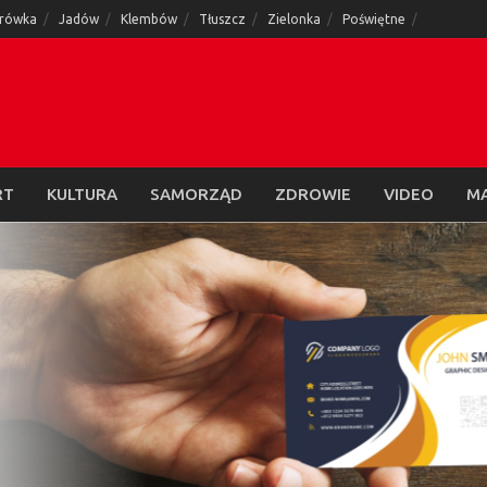
rówka
Jadów
Klembów
Tłuszcz
Zielonka
Poświętne
RT
KULTURA
SAMORZĄD
ZDROWIE
VIDEO
M