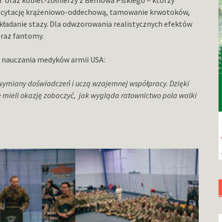
 oraz kobiet-żołnierzy z Bemowa Piskiego – którzy
resuscytację krążeniowo-oddechową, tamowanie krwotoków,
ładanie stazy. Dla odwzorowania realistycznych efektów
raz fantomy.
kt nauczania medyków armii USA:
wymiany doświadczeń i uczą wzajemnej współpracy. Dzięki
ie mieli okazję zobaczyć, jak wygląda ratownictwo pola walki