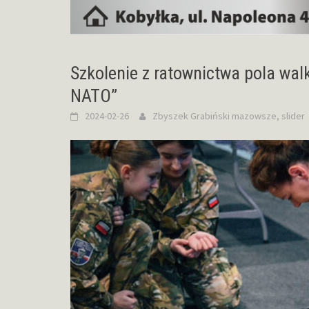
Szkolenie z ratownictwa pola wa
NATO”
2024-02-26
Zbyszek Grabiński
mazowsze
,
slider