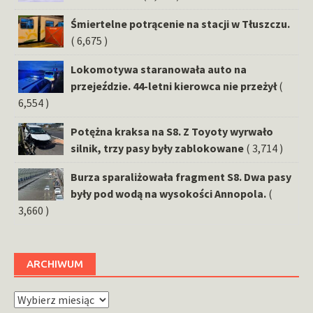
Śmiertelne potrącenie na stacji w Tłuszczu.
( 6,675 )
Lokomotywa staranowała auto na
przejeździe. 44-letni kierowca nie przeżył
(
6,554 )
Potężna kraksa na S8. Z Toyoty wyrwało
silnik, trzy pasy były zablokowane
( 3,714 )
Burza sparaliżowała fragment S8. Dwa pasy
były pod wodą na wysokości Annopola.
(
3,660 )
ARCHIWUM
Archiwum