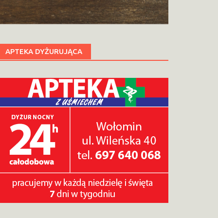
APTEKA DYŻURUJĄCA