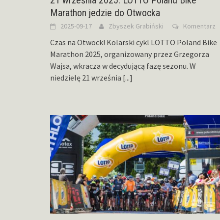
21 września 2025. LOTTO Poland Bike
Marathon jedzie do Otwocka
2025-09-17
Zbyszek Grabiński
Komentarz
Czas na Otwock! Kolarski cykl LOTTO Poland Bike
Marathon 2025, organizowany przez Grzegorza
Wajsa, wkracza w decydującą fazę sezonu. W
niedzielę 21 września
[...]