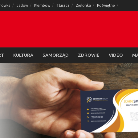
rówka
Jadów
Klembów
Tłuszcz
Zielonka
Poświętne
RT
KULTURA
SAMORZĄD
ZDROWIE
VIDEO
M