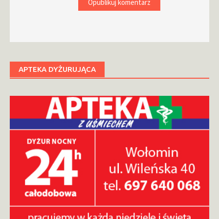
APTEKA DYŻURUJĄCA