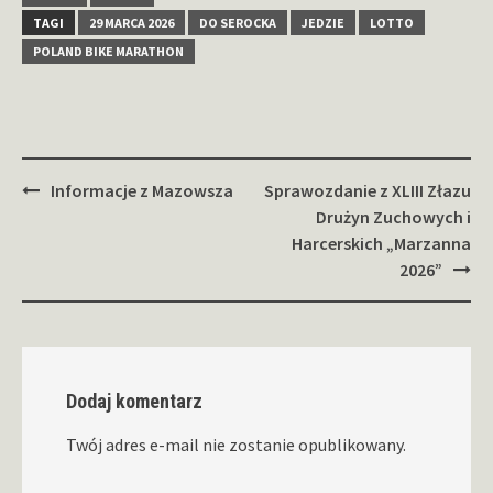
TAGI
29 MARCA 2026
DO SEROCKA
JEDZIE
LOTTO
POLAND BIKE MARATHON
Zobacz
Informacje z Mazowsza
Sprawozdanie z XLIII Złazu
wpisy
Drużyn Zuchowych i
Harcerskich „Marzanna
2026”
Dodaj komentarz
Twój adres e-mail nie zostanie opublikowany.