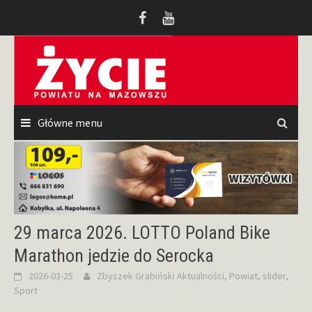
Przeskocz
do
treści
Główne menu
29 marca 2026. LOTTO Poland Bike
Marathon jedzie do Serocka
2026-03-25
Zbyszek Grabiński
Aktualności
,
Powiat
,
slider
,
Sport