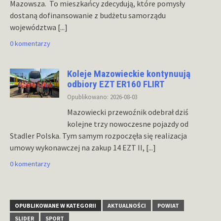
Mazowsza. To mieszkańcy zdecydują, które pomysły
dostaną dofinansowanie z budżetu samorządu
województwa
[...]
0 komentarzy
Koleje Mazowieckie kontynuują
odbiory EZT ER160 FLIRT
Opublikowano: 2026-08-03
Mazowiecki przewoźnik odebrał dziś
kolejne trzy nowoczesne pojazdy od
Stadler Polska. Tym samym rozpoczęła się realizacja
umowy wykonawczej na zakup 14 EZT II,
[...]
0 komentarzy
OPUBLIKOWANE W KATEGORII
AKTUALNOŚCI
POWIAT
SLIDER
SPORT