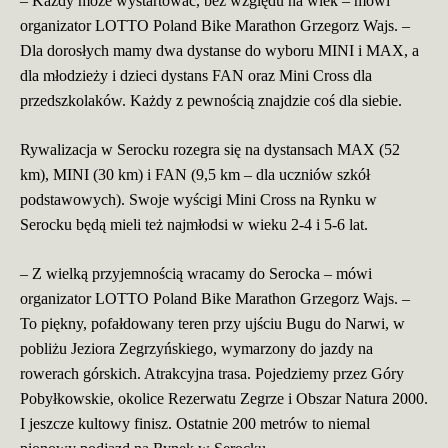
– Każdy może wystartować, bez względu na wiek – mówi
organizator LOTTO Poland Bike Marathon Grzegorz Wajs. –
Dla dorosłych mamy dwa dystanse do wyboru MINI i MAX, a
dla młodzieży i dzieci dystans FAN oraz Mini Cross dla
przedszkolaków. Każdy z pewnością znajdzie coś dla siebie.
Rywalizacja w Serocku rozegra się na dystansach MAX (52
km), MINI (30 km) i FAN (9,5 km – dla uczniów szkół
podstawowych). Swoje wyścigi Mini Cross na Rynku w
Serocku będą mieli też najmłodsi w wieku 2-4 i 5-6 lat.
– Z wielką przyjemnością wracamy do Serocka – mówi
organizator LOTTO Poland Bike Marathon Grzegorz Wajs. –
To piękny, pofałdowany teren przy ujściu Bugu do Narwi, w
pobliżu Jeziora Zegrzyńskiego, wymarzony do jazdy na
rowerach górskich. Atrakcyjna trasa.
Pojedziemy przez Góry
Pobyłkowskie, okolice Rezerwatu Zegrze i Obszar Natura 2000.
I jeszcze kultowy finisz. Ostatnie 200 metrów to niemal