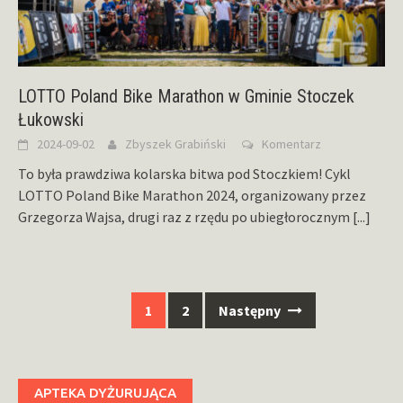
LOTTO Poland Bike Marathon w Gminie Stoczek
Łukowski
2024-09-02
Zbyszek Grabiński
Komentarz
To była prawdziwa kolarska bitwa pod Stoczkiem! Cykl
LOTTO Poland Bike Marathon 2024, organizowany przez
Grzegorza Wajsa, drugi raz z rzędu po ubiegłorocznym
[...]
Nawigacja
1
2
Następny
po
wpisach
APTEKA DYŻURUJĄCA