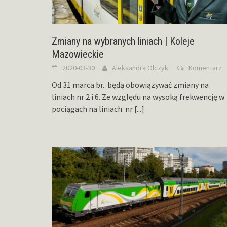
Zmiany na wybranych liniach | Koleje
Mazowieckie
2020-03-30
Aleksandra Olczyk
Komentarz
Od 31 marca br. będą obowiązywać zmiany na
liniach nr 2 i 6. Ze względu na wysoką frekwencję w
pociągach na liniach: nr
[...]