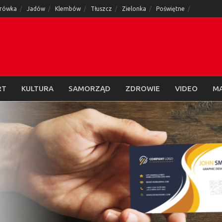
rówka
Jadów
Klembów
Tłuszcz
Zielonka
Poświętne
RT
KULTURA
SAMORZĄD
ZDROWIE
VIDEO
M