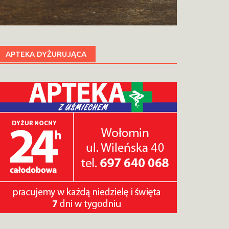
APTEKA DYŻURUJĄCA