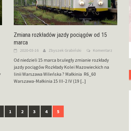
Zmiana rozkładów jazdy pociągów od 15
marca
2020-03-16
Zbyszek Grabiński
Komentarz
Od niedzieli 15 marca br.uległy zmianie rozkłady
jazdy pociągów Rozkłady Kolei Mazowieckich na
y
linii Warszawa Wileńska ? Małkinia R6_60
Warszawa-Małkinia 15 III-2 IV (19
[...]
1
2
3
4
5