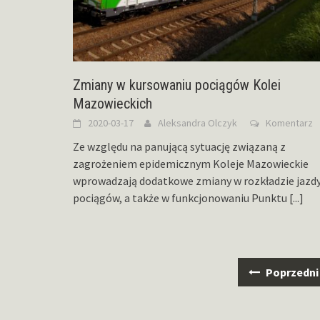
Zmiany w kursowaniu pociągów Kolei
Mazowieckich
2020-03-17
Aleksandra Olczyk
Komentarz
Ze względu na panującą sytuację związaną z
zagrożeniem epidemicznym Koleje Mazowieckie
wprowadzają dodatkowe zmiany w rozkładzie jazd
pociągów, a także w funkcjonowaniu Punktu
[...]
Nawigacja
Poprzedni
po
wpisach