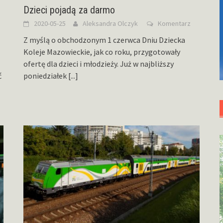
Dzieci pojadą za darmo
2020-05-25
Aleksandra Olczyk
Komentarz
Z myślą o obchodzonym 1 czerwca Dniu Dziecka
Koleje Mazowieckie, jak co roku, przygotowały
ofertę dla dzieci i młodzieży. Już w najbliższy
ć
poniedziałek
[...]