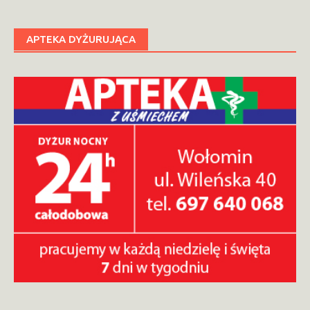
APTEKA DYŻURUJĄCA