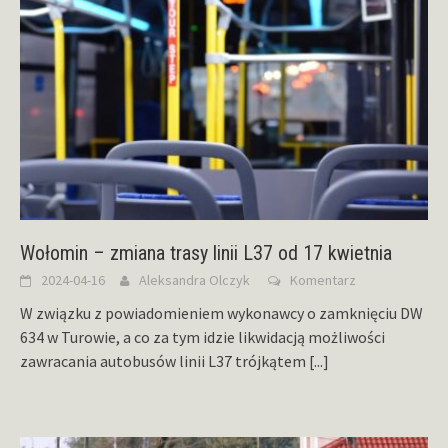
Wołomin – zmiana trasy linii L37 od 17 kwietnia
2024-04-16
Aleksandra Olczyk
Komentarz
W związku z powiadomieniem wykonawcy o zamknięciu DW
634 w Turowie, a co za tym idzie likwidacją możliwości
zawracania autobusów linii L37 trójkątem
[...]