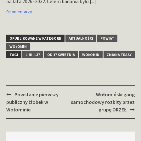
na lata 2026–2032. Celem badania było
[...]
0 komentarzy
OPUBLIKOWANE W KATEGORII
AKTUALNOŚCI
POWIAT
WOŁOMIN
TAGI
LINII L37
OD 17 KWIETNIA
WOŁOMIN
ZMIANA TRASY
Zobacz
Powstanie pierwszy
Wołomiński gang
wpisy
publiczny żłobek w
samochodowy rozbity przez
Wołominie
grupę ORZEŁ