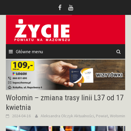
Przeskocz
do
treści
Główne menu
Wołomin – zmiana trasy linii L37 od 17
kwietnia
2024-04-16
Aleksandra Olczyk
Aktualności
,
Powiat
,
Wołomin