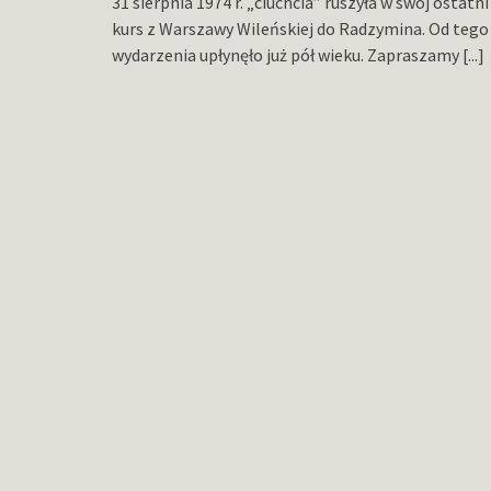
31 sierpnia 1974 r. „ciuchcia” ruszyła w swój ostatni
kurs z Warszawy Wileńskiej do Radzymina. Od tego
wydarzenia upłynęło już pół wieku. Zapraszamy
[...]