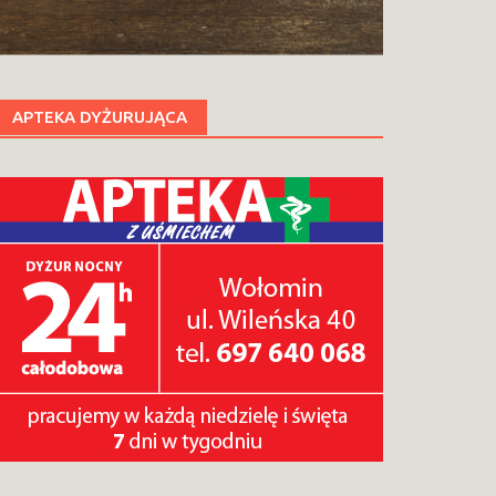
APTEKA DYŻURUJĄCA