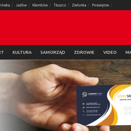
rówka
Jadów
Klembów
Tłuszcz
Zielonka
Poświętne
RT
KULTURA
SAMORZĄD
ZDROWIE
VIDEO
M