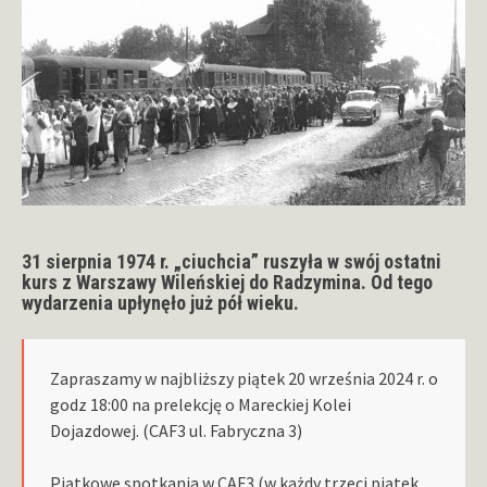
31 sierpnia 1974 r. „ciuchcia” ruszyła w swój ostatni
kurs z Warszawy Wileńskiej do Radzymina. Od tego
wydarzenia upłynęło już pół wieku.
Zapraszamy w najbliższy piątek 20 września 2024 r. o
godz 18:00 na prelekcję o Mareckiej Kolei
Dojazdowej. (CAF3 ul. Fabryczna 3)
Piątkowe spotkania w CAF3 (w każdy trzeci piątek