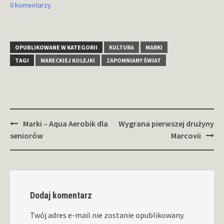
0 komentarzy
OPUBLIKOWANE W KATEGORII
KULTURA
MARKI
TAGI
MARECKIEJ KOLEJKI
ZAPOMNIANY ŚWIAT
Zobacz
Marki – Aqua Aerobik dla
Wygrana pierwszej drużyny
wpisy
seniorów
Marcovii
Dodaj komentarz
Twój adres e-mail nie zostanie opublikowany.