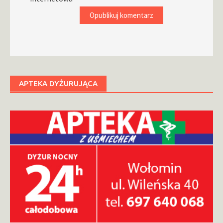
APTEKA DYŻURUJĄCA