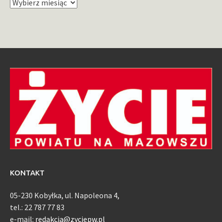
Archiwum
KONTAKT
05-230 Kobyłka, ul. Napoleona 4,
tel.: 22 787 77 83
e-mail:
redakcja@zyciepw.pl