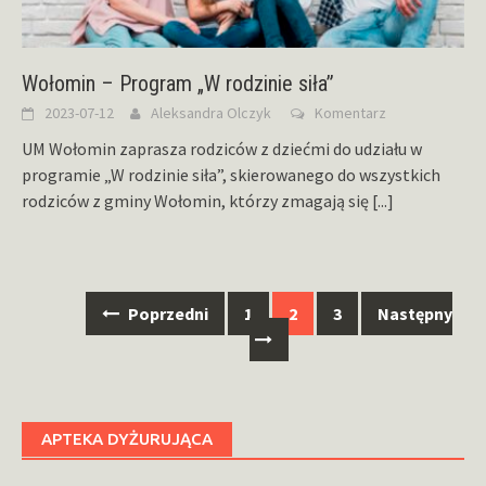
Wołomin – Program „W rodzinie siła”
2023-07-12
Aleksandra Olczyk
Komentarz
UM Wołomin zaprasza rodziców z dziećmi do udziału w
programie „W rodzinie siła”, skierowanego do wszystkich
rodziców z gminy Wołomin, którzy zmagają się
[...]
Nawigacja
Poprzedni
1
2
3
Następny
po
wpisach
APTEKA DYŻURUJĄCA