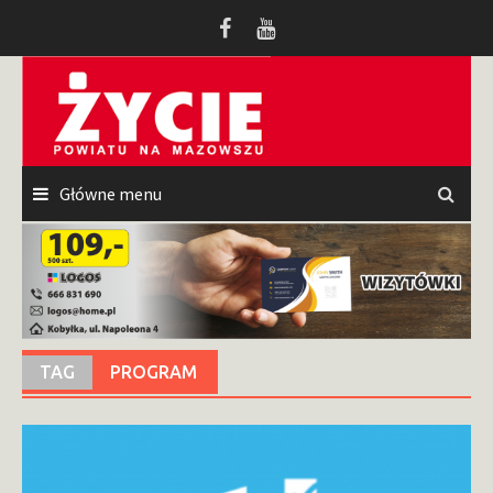
Przeskocz
do
treści
Główne menu
TAG
PROGRAM