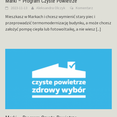
Marki – Program Czyste Powietrze
2023-11-13
Aleksandra Olczyk
Komentarz
Mieszkasz w Markach i chcesz wymienić stary piec i
przeprowadzić termomodernizację budynku, a może chcesz
założyć pompę ciepła lub fotowoltaikę, a nie wiesz
[...]