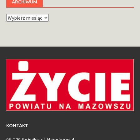
ARCHIWUM
Archiwum
KONTAKT
05-230 Kobyłka, ul. Napoleona 4,