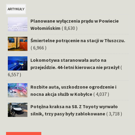
ARTYKUŁY
Planowane wyłączenia prądu w Powiecie
Wołomińskim
( 8,630 )
Śmiertelne potrącenie na stacji w Tłuszczu.
( 6,966 )
Lokomotywa staranowała auto na
przejeździe. 44-letni kierowca nie przeżył
(
6,557 )
Rozbite auta, uszkodzone ogrodzenie i
nocna akcja służb w Kobyłce
( 4,037 )
Potężna kraksa na S8. Z Toyoty wyrwało
silnik, trzy pasy były zablokowane
( 3,718 )