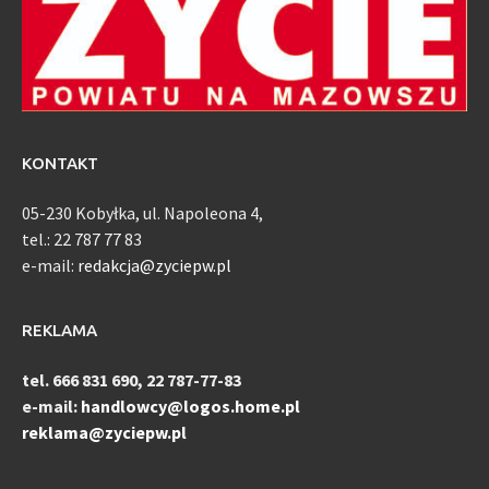
KONTAKT
05-230 Kobyłka, ul. Napoleona 4,
tel.: 22 787 77 83
e-mail:
redakcja@zyciepw.pl
REKLAMA
tel. 666 831 690, 22 787-77-83
e-mail:
handlowcy@logos.home.pl
reklama@zyciepw.pl