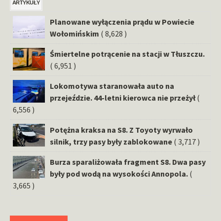
ARTYKUŁY
Planowane wyłączenia prądu w Powiecie
Wołomińskim
( 8,628 )
Śmiertelne potrącenie na stacji w Tłuszczu.
( 6,951 )
Lokomotywa staranowała auto na
przejeździe. 44-letni kierowca nie przeżył
(
6,556 )
Potężna kraksa na S8. Z Toyoty wyrwało
silnik, trzy pasy były zablokowane
( 3,717 )
Burza sparaliżowała fragment S8. Dwa pasy
były pod wodą na wysokości Annopola.
(
3,665 )