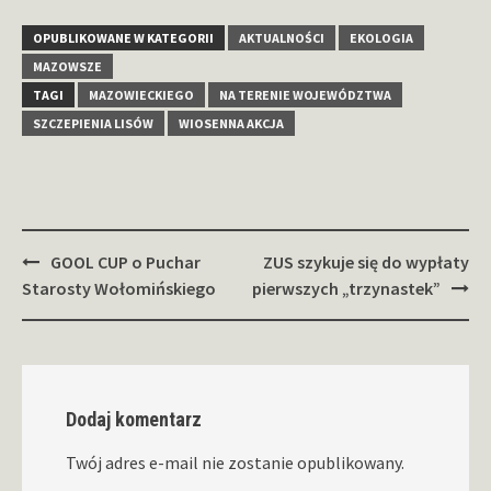
OPUBLIKOWANE W KATEGORII
AKTUALNOŚCI
EKOLOGIA
MAZOWSZE
TAGI
MAZOWIECKIEGO
NA TERENIE WOJEWÓDZTWA
SZCZEPIENIA LISÓW
WIOSENNA AKCJA
Zobacz
GOOL CUP o Puchar
ZUS szykuje się do wypłaty
wpisy
Starosty Wołomińskiego
pierwszych „trzynastek”
Dodaj komentarz
Twój adres e-mail nie zostanie opublikowany.