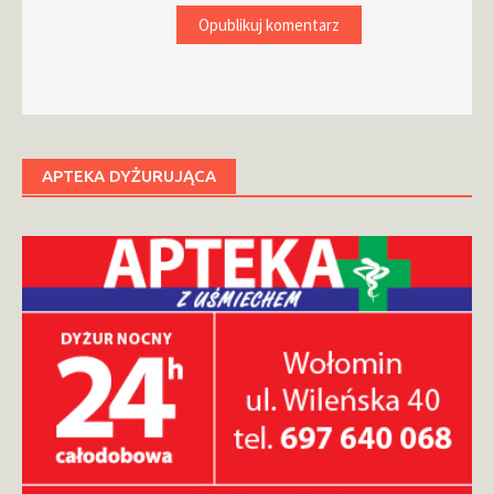
APTEKA DYŻURUJĄCA