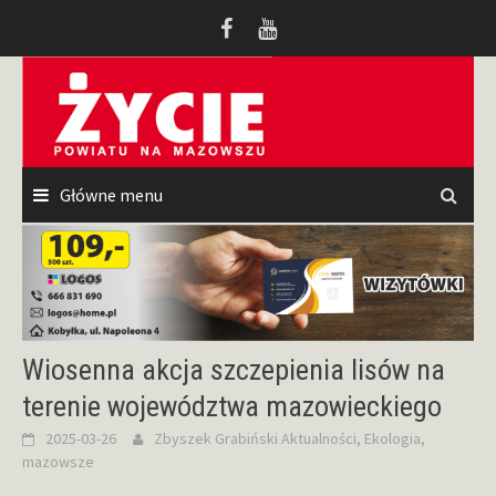
Przeskocz
do
treści
Główne menu
Wiosenna akcja szczepienia lisów na
terenie województwa mazowieckiego
2025-03-26
Zbyszek Grabiński
Aktualności
,
Ekologia
,
mazowsze