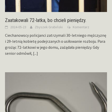
Zaatakowali 72-latka, bo chcieli pieniędzy.
2024-05-23
Zbyszek Grabiński
Komentarz
Ciechanowscy policjanci zatrzymali 30-letniego mężczyznę
i 29-letnią kobietę podejrzanych o usiłowanie rozboju. Para
grożąc 72-latkowi w jego domu, zażądała pieniędzy. Gdy
senior odmówił,
[...]