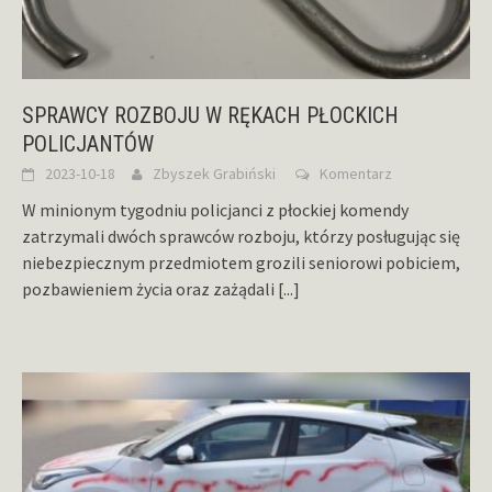
SPRAWCY ROZBOJU W RĘKACH PŁOCKICH
POLICJANTÓW
2023-10-18
Zbyszek Grabiński
Komentarz
W minionym tygodniu policjanci z płockiej komendy
zatrzymali dwóch sprawców rozboju, którzy posługując się
niebezpiecznym przedmiotem grozili seniorowi pobiciem,
pozbawieniem życia oraz zażądali
[...]