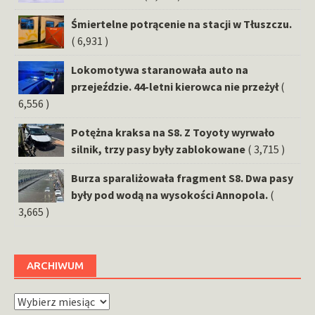
Śmiertelne potrącenie na stacji w Tłuszczu.
( 6,931 )
Lokomotywa staranowała auto na
przejeździe. 44-letni kierowca nie przeżył
(
6,556 )
Potężna kraksa na S8. Z Toyoty wyrwało
silnik, trzy pasy były zablokowane
( 3,715 )
Burza sparaliżowała fragment S8. Dwa pasy
były pod wodą na wysokości Annopola.
(
3,665 )
ARCHIWUM
Archiwum