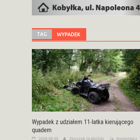
TAG
WYPADEK
Wypadek z udziałem 11-latka kierującego
quadem
2026-08-03
Zbyszek Grabiński
Komentarz