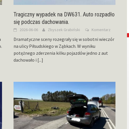
Tragiczny wypadek na DW631. Auto rozpadło
się podczas dachowania.
2026-06-06
Zbyszek Grabiński
Komentarz
a
Dramatyczne sceny rozegrały się w sobotni wieczór
.
na ulicy Piłsudskiego w Ząbkach. W wyniku
potężnego zderzenia kilku pojazdów jedno z aut
dachowało i
[...]