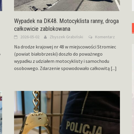
Wypadek na DK48. Motocyklista ranny, droga
całkowicie zablokowana
2026-05-02
Zbyszek Grabiński
Komentarz
Na drodze krajowej nr 48 w miejscowości Stromiec
o
(powiat białobrzeski) doszło do poważnego
wypadku z udziałem motocyklisty i samochodu
osobowego. Zdarzenie spowodowało całkowitą
[...]