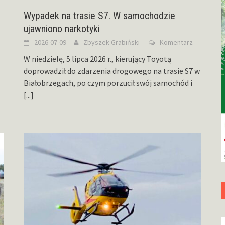
Wypadek na trasie S7. W samochodzie
ujawniono narkotyki
2026-07-09
Zbyszek Grabiński
Komentarz
W niedzielę, 5 lipca 2026 r., kierujący Toyotą
doprowadził do zdarzenia drogowego na trasie S7 w
Białobrzegach, po czym porzucił swój samochód i
[...]