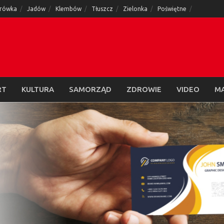
rówka
Jadów
Klembów
Tłuszcz
Zielonka
Poświętne
RT
KULTURA
SAMORZĄD
ZDROWIE
VIDEO
M