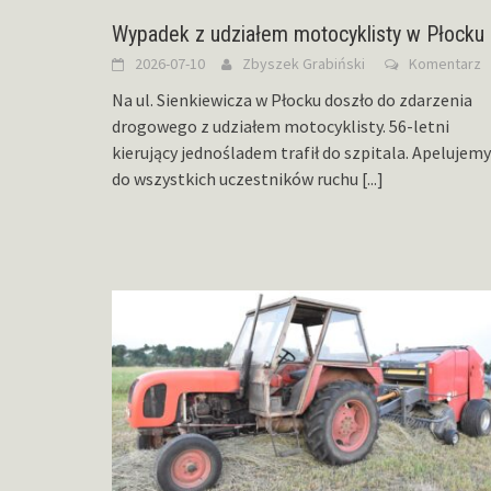
Wypadek z udziałem motocyklisty w Płocku
2026-07-10
Zbyszek Grabiński
Komentarz
Na ul. Sienkiewicza w Płocku doszło do zdarzenia
drogowego z udziałem motocyklisty. 56-letni
kierujący jednośladem trafił do szpitala. Apelujemy
do wszystkich uczestników ruchu
[...]