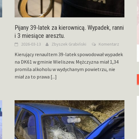
Pijany 39-latek za kierownicą. Wypadek, ranni
i 3 miesiące aresztu.
2026-03-13
Zbyszek Grabiński
Komentarz
Kierujący renaultem 39-latek spowodował wypadek
na DK61 w gminie Wieliszew. Mężczyzna miał 1,34
promila alkoholu w wydychanym powietrzu, nie
miał za to prawa
[...]