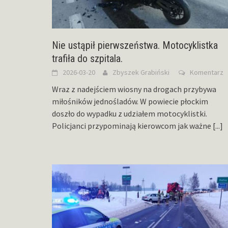
Nie ustąpił pierwszeństwa. Motocyklistka
trafiła do szpitala.
2026-03-20
Zbyszek Grabiński
Komentarz
Wraz z nadejściem wiosny na drogach przybywa
miłośników jednośladów. W powiecie płockim
doszło do wypadku z udziałem motocyklistki.
Policjanci przypominają kierowcom jak ważne
[...]