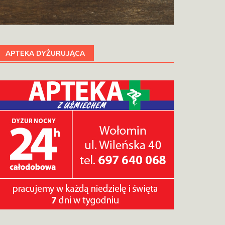
APTEKA DYŻURUJĄCA