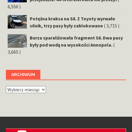
6,556 )
Potężna kraksa na S8. Z Toyoty wyrwało
silnik, trzy pasy były zablokowane
( 3,715 )
Burza sparaliżowała fragment S8. Dwa pasy
były pod wodą na wysokości Annopola.
(
3,665 )
ARCHIWUM
Archiwum