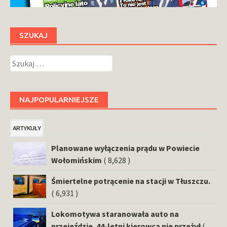
SZUKAJ
Szukaj:
NAJPOPULARNIEJSZE
ARTYKUŁY
Planowane wyłączenia prądu w Powiecie
Wołomińskim
( 8,628 )
Śmiertelne potrącenie na stacji w Tłuszczu.
( 6,931 )
Lokomotywa staranowała auto na
przejeździe. 44-letni kierowca nie przeżył
(