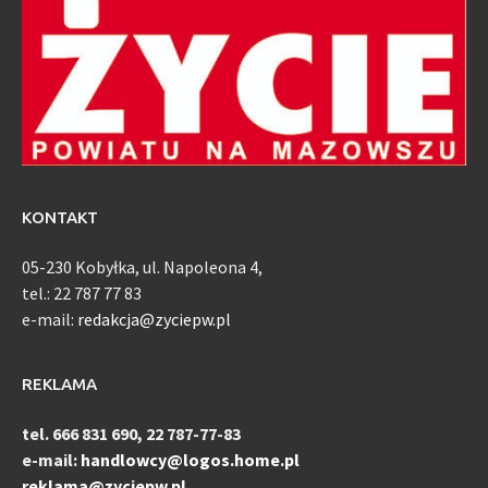
KONTAKT
05-230 Kobyłka, ul. Napoleona 4,
tel.: 22 787 77 83
e-mail:
redakcja@zyciepw.pl
REKLAMA
tel. 666 831 690, 22 787-77-83
e-mail:
handlowcy@logos.home.pl
reklama@zyciepw.pl