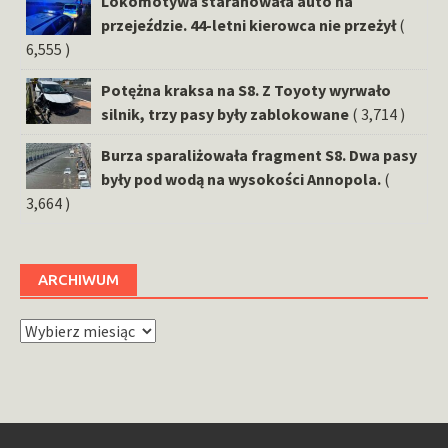
Lokomotywa staranowała auto na
przejeździe. 44-letni kierowca nie przeżył
(
6,555 )
Potężna kraksa na S8. Z Toyoty wyrwało
silnik, trzy pasy były zablokowane
( 3,714 )
Burza sparaliżowała fragment S8. Dwa pasy
były pod wodą na wysokości Annopola.
(
3,664 )
ARCHIWUM
Archiwum