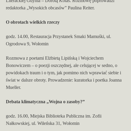
Literackiej Gdynia – Dorotą Kotas. Rozmowę poprowadzi
redaktorka „Wysokich obcasów” Paulina Reiter.
O obrotach wielkich rzeczy
godz. 14.00, Restauracja Przystanek Smaki Mamuśki, ul.
Ogrodowa 9, Wołomin
Rozmowa z poetami Elżbietą Lipińską i Wojciechem
Bonowiczem – o poezji oszczędnej, ale celującej w sedno, o
powidokach traum i o tym, jak pomimo nich wprawiać siebie i
świat w dalsze obroty. Prowadzenie: kuratorka i poetka Joanna
Mueller.
Debata klimatyczna „Wojna o zasoby?”
godz. 16.00, Miejska Biblioteka Publiczna im. Zofii
Nałkowskiej, ul. Wileńska 31, Wołomin