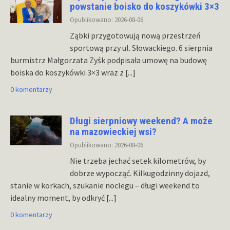
powstanie boisko do koszykówki 3×3
Opublikowano: 2026-08-06
Ząbki przygotowują nową przestrzeń
sportową przy ul. Słowackiego. 6 sierpnia
burmistrz Małgorzata Zyśk podpisała umowę na budowę
boiska do koszykówki 3×3 wraz z
[...]
0 komentarzy
Długi sierpniowy weekend? A może
na mazowieckiej wsi?
Opublikowano: 2026-08-06
Nie trzeba jechać setek kilometrów, by
dobrze wypocząć. Kilkugodzinny dojazd,
stanie w korkach, szukanie noclegu – długi weekend to
idealny moment, by odkryć
[...]
0 komentarzy