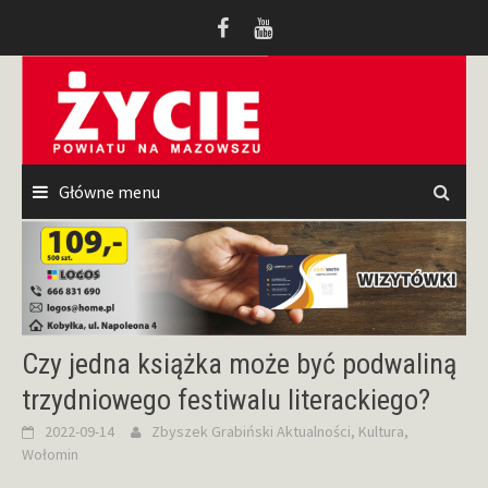
Przeskocz
do
treści
Główne menu
Czy jedna książka może być podwaliną
trzydniowego festiwalu literackiego?
2022-09-14
Zbyszek Grabiński
Aktualności
,
Kultura
,
Wołomin