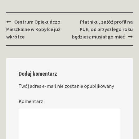
Zobacz
Centrum Opiekuńczo
Płatniku, załóż profil na
wpisy
Mieszkalne w Kobyłce już
PUE, od przyszłego roku
wkrótce
będziesz musiał go mieć
Dodaj komentarz
Twój adres e-mail nie zostanie opublikowany.
Komentarz