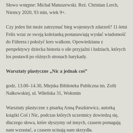
Słowo wstępne: Michał Matuszewski. Reż. Christian Lerch,
Niemcy 2020, 93 min, wiek 9+.
Czy jeden list może zatrzymać bieg wojennych zdarzeń? 11-letni
Felix wraz ze swoją koleżanką postanawiają wysłać wiadomość
do Führera i położyć kres walkom. Opowiedziana z
perspektywy dziecka historia o sile przyjaźni i ludziach, których
los postawił po różnych stronach barykady.
Warsztaty plastyczne „Nic a jednak coś”
godz. 13.00–14.30, Miejska Biblioteka Publiczna im. Zofii
Nałkowskiej, ul. Wileńska 31, Wołomin
Warsztaty plastyczne z pisarką Anną Paszkiewicz, autorką
książki Coś i Nic, podczas których uczestnicy dowiedzą się,
dlaczego słowa, które słyszymy od innych, czasem pomagają
nam wzrastać, a czasem ucinają nam skrzydła.