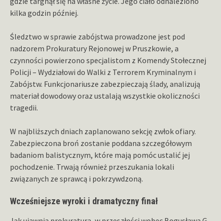
gdzie targnął się na własne życie. Jego ciało odnaleziono
kilka godzin później.
Śledztwo w sprawie zabójstwa prowadzone jest pod
nadzorem Prokuratury Rejonowej w Pruszkowie, a
czynności powierzono specjalistom z Komendy Stołecznej
Policji – Wydziałowi do Walki z Terrorem Kryminalnym i
Zabójstw. Funkcjonariusze zabezpieczają ślady, analizują
materiał dowodowy oraz ustalają wszystkie okoliczności
tragedii.
W najbliższych dniach zaplanowano sekcję zwłok ofiary.
Zabezpieczona broń zostanie poddana szczegółowym
badaniom balistycznym, które mają pomóc ustalić jej
pochodzenie. Trwają również przeszukania lokali
związanych ze sprawcą i pokrzywdzoną.
Wcześniejsze wyroki i dramatyczny finał
Jak ujawnia prokuratura, w przeszłości wobec Bogusława G.