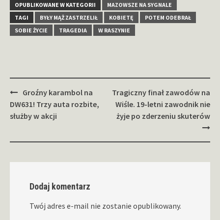
OPUBLIKOWANE W KATEGORII
MAZOWSZE NA SYGNALE
TAGI
BYŁY MĄŻ ZASTRZELIŁ
KOBIETĘ
POTEM ODEBRAŁ
SOBIE ŻYCIE
TRAGEDIA
W RASZYNIE
Zobacz
Groźny karambol na
Tragiczny finał zawodów na
wpisy
DW631! Trzy auta rozbite,
Wiśle. 19-letni zawodnik nie
służby w akcji
żyje po zderzeniu skuterów
Dodaj komentarz
Twój adres e-mail nie zostanie opublikowany.