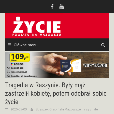
Przeskocz
do
treści
Główne menu
Tragedia w Raszynie. Były mąż
zastrzelił kobietę, potem odebrał sobie
życie
2026-05-09
Zbyszek Grabiński
Mazowsze na sygnale