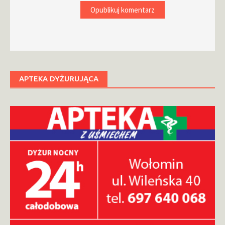
APTEKA DYŻURUJĄCA