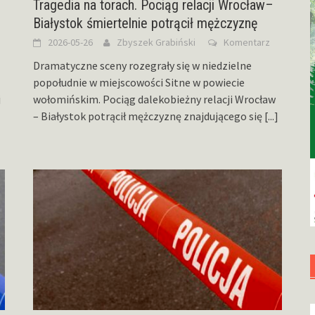
Tragedia na torach. Pociąg relacji Wrocław–
Białystok śmiertelnie potrącił mężczyznę
2026-05-26
Zbyszek Grabiński
Komentarz
Dramatyczne sceny rozegrały się w niedzielne
popołudnie w miejscowości Sitne w powiecie
j
wołomińskim. Pociąg dalekobieżny relacji Wrocław
– Białystok potrącił mężczyznę znajdującego się
[...]