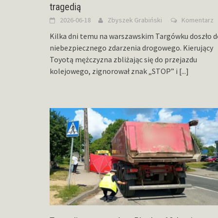
tragedią
2026-06-18
Zbyszek Grabiński
Komentarz
Kilka dni temu na warszawskim Targówku doszło d
niebezpiecznego zdarzenia drogowego. Kierujący
Toyotą mężczyzna zbliżając się do przejazdu
kolejowego, zignorował znak „STOP” i
[...]