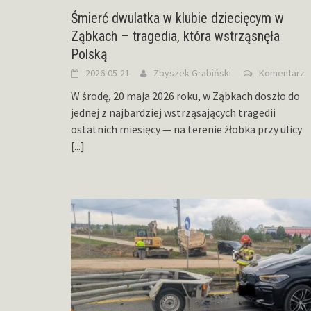
Śmierć dwulatka w klubie dziecięcym w
Ząbkach – tragedia, która wstrząsnęła
Polską
2026-05-21
Zbyszek Grabiński
Komentarz
W środę, 20 maja 2026 roku, w Ząbkach doszło do
jednej z najbardziej wstrząsających tragedii
ostatnich miesięcy — na terenie żłobka przy ulicy
[...]