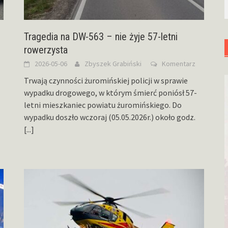
Tragedia na DW-563 – nie żyje 57-letni
rowerzysta
2026-05-06
Zbyszek Grabiński
Komentarz
Trwają czynności żuromińskiej policji w sprawie
wypadku drogowego, w którym śmierć poniósł 57-
letni mieszkaniec powiatu żuromińskiego. Do
wypadku doszło wczoraj (05.05.2026r.) około godz.
[...]