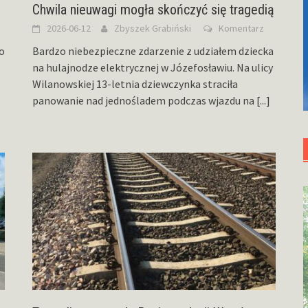
Chwila nieuwagi mogła skończyć się tragedią
2026-06-12
Zbyszek Grabiński
Komentarz
o
Bardzo niebezpieczne zdarzenie z udziałem dziecka
na hulajnodze elektrycznej w Józefosławiu. Na ulicy
Wilanowskiej 13-letnia dziewczynka straciła
panowanie nad jednośladem podczas wjazdu na
[...]