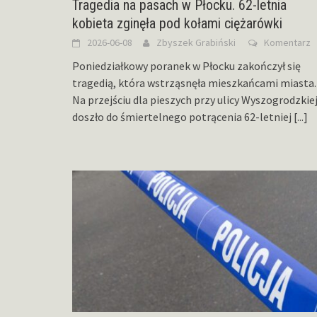
Tragedia na pasach w Płocku. 62-letnia
kobieta zginęła pod kołami ciężarówki
2026-06-08
Zbyszek Grabiński
Komentarz
Poniedziałkowy poranek w Płocku zakończył się
tragedią, która wstrząsnęła mieszkańcami miasta.
Na przejściu dla pieszych przy ulicy Wyszogrodzkie
doszło do śmiertelnego potrącenia 62-letniej
[...]