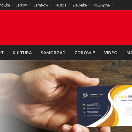
rówka
Jadów
Klembów
Tłuszcz
Zielonka
Poświętne
RT
KULTURA
SAMORZĄD
ZDROWIE
VIDEO
M