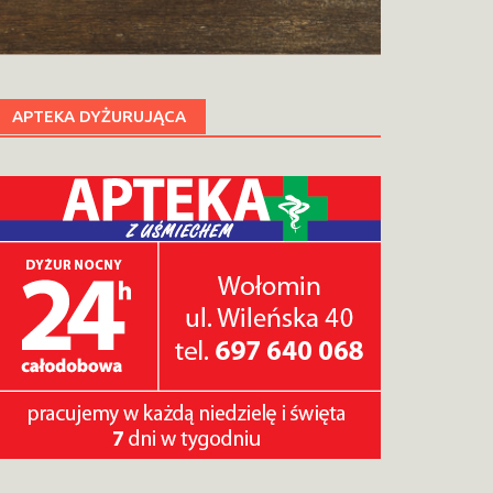
APTEKA DYŻURUJĄCA