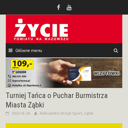
Przeskocz
do
treści
Główne menu
Turniej Tańca o Puchar Burmistrza
Miasta Ząbki
2023-01-20
Aleksandra Olczyk
Sport
,
Ząbki