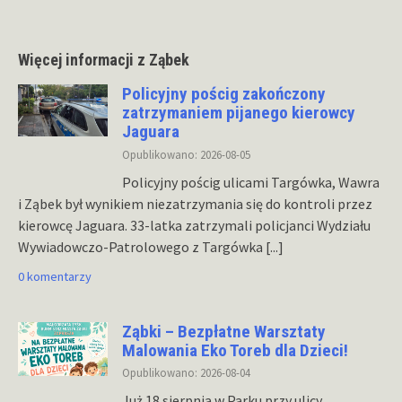
Więcej informacji z Ząbek
Policyjny pościg zakończony
zatrzymaniem pijanego kierowcy
Jaguara
Opublikowano: 2026-08-05
Policyjny pościg ulicami Targówka, Wawra
i Ząbek był wynikiem niezatrzymania się do kontroli przez
kierowcę Jaguara. 33-latka zatrzymali policjanci Wydziału
Wywiadowczo-Patrolowego z Targówka
[...]
0 komentarzy
Ząbki – Bezpłatne Warsztaty
Malowania Eko Toreb dla Dzieci!
Opublikowano: 2026-08-04
Już 18 sierpnia w Parku przy ulicy