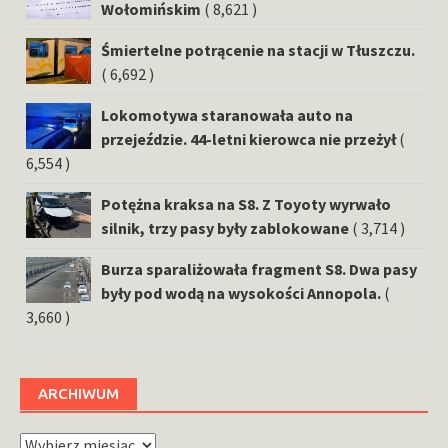
Wołomińskim
( 8,621 )
Śmiertelne potrącenie na stacji w Tłuszczu.
( 6,692 )
Lokomotywa staranowała auto na
przejeździe. 44-letni kierowca nie przeżył
(
6,554 )
Potężna kraksa na S8. Z Toyoty wyrwało
silnik, trzy pasy były zablokowane
( 3,714 )
Burza sparaliżowała fragment S8. Dwa pasy
były pod wodą na wysokości Annopola.
(
3,660 )
ARCHIWUM
Archiwum