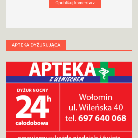
APTEKA DYŻURUJĄCA