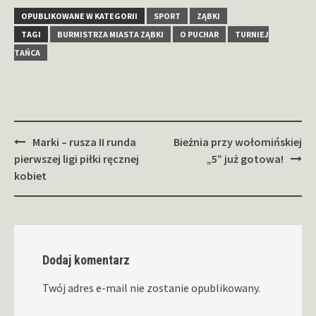
OPUBLIKOWANE W KATEGORII
SPORT
ZĄBKI
TAGI
BURMISTRZA MIASTA ZĄBKI
O PUCHAR
TURNIEJ
TAŃCA
Zobacz
Marki – rusza II runda
Bieżnia przy wołomińskiej
wpisy
pierwszej ligi piłki ręcznej
„5” już gotowa!
kobiet
Dodaj komentarz
Twój adres e-mail nie zostanie opublikowany.