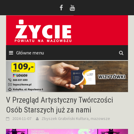
Przeskocz
do
treści
Główne menu
V Przegląd Artystyczny Twórczości
Osób Starszych już za nami
2024-11-07
Zbyszek Grabiński
Kultura
,
mazowsze