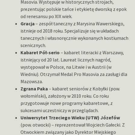
Masovia. Występuje w historycznych strojach,
prezentując polskie tańce i etykietę dworską z epok
od renesansu po XIX wiek.
Gracja
– zespół taneczny z Marysina Wawerskiego,
istnieje od 2018 roku. Specjalizuje się w układach
tanecznych i własnoręcznie wykonanych kostiumach
scenicznych.
Kabaret Pół-serio
– kabaret literacki z Warszawy,
istniejący od 20 lat. Laureat licznych nagród,
występował w Polsce, na Litwie i w Austrii (w
Wiedniu). Otrzymał Medal Pro Masovia za zasługi dla
Mazowsza.
Zgrana Paka
– kabaret seniorów z Kobyłki (pow.
wołomiński), założony w 2010 roku. Co roku
przygotowuje nowe programy kabaretowe, z
sukcesami uczestniczy w przeglądach.
Uniwersytet Trzeciego Wieku (UTW) Józefów
(pow. otwocki) – reprezentował Wojciech Gałecki. Z
Otwockiem związany jako Dyrektor Miejskiego