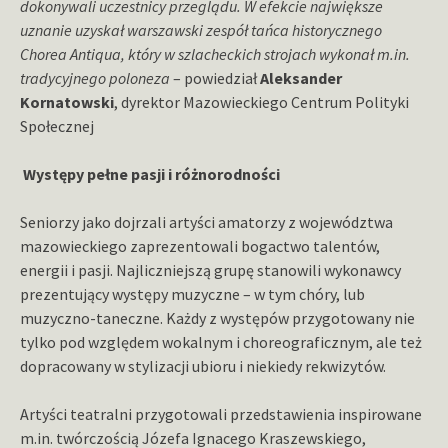
dokonywali uczestnicy przeglądu. W efekcie największe
uznanie uzyskał warszawski zespół tańca historycznego
Chorea Antiqua, który w szlacheckich strojach wykonał m.in.
tradycyjnego poloneza
– powiedział
Aleksander
Kornatowski
, dyrektor Mazowieckiego Centrum Polityki
Społecznej
Występy pełne pasji i różnorodności
Seniorzy jako dojrzali artyści amatorzy z województwa
mazowieckiego zaprezentowali bogactwo talentów,
energii i pasji. Najliczniejszą grupę stanowili wykonawcy
prezentujący występy muzyczne – w tym chóry, lub
muzyczno-taneczne. Każdy z występów przygotowany nie
tylko pod względem wokalnym i choreograficznym, ale też
dopracowany w stylizacji ubioru i niekiedy rekwizytów.
Artyści teatralni przygotowali przedstawienia inspirowane
m.in. twórczością Józefa Ignacego Kraszewskiego,