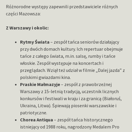
Różnorodne występy zapewnili przedstawiciele różnych
części Mazowsza:
Z Warszawy i okolic:
Rytmy Świata
– zespół tańca seniorów działający
przy dwóch domach kultury. Ich repertuar obejmuje
tańce z całego świata, m.in. salsę, rumby i tańce
włoskie. Zespół występuje na koncertach i
przeglądach. Wziął też udział w filmie „Dalej jazda” z
polskimi gwiazdami kina.
Praskie Małmazyje
– zespół z prawobrzeżnej
Warszawy z 15-letnią tradycją, uczestnik licznych
konkursów i festiwali w kraju i za granicą (Białoruś,
Ukraina, Litwa). Śpiewają piosenki warszawskie i
patriotyczne.
Chorea Antiqua
– zespół tańca historycznego
istniejący od 1988 roku, nagrodzony Medalem Pro