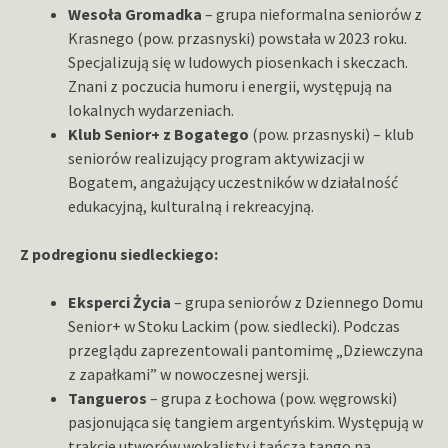
Wesoła Gromadka
– grupa nieformalna seniorów z
Krasnego (pow. przasnyski) powstała w 2023 roku.
Specjalizują się w ludowych piosenkach i skeczach.
Znani z poczucia humoru i energii, występują na
lokalnych wydarzeniach.
Klub Senior+ z Bogatego
(pow. przasnyski) – klub
seniorów realizujący program aktywizacji w
Bogatem, angażujący uczestników w działalność
edukacyjną, kulturalną i rekreacyjną.
Z podregionu siedleckiego:
Eksperci Życia
– grupa seniorów z Dziennego Domu
Senior+ w Stoku Lackim (pow. siedlecki). Podczas
przeglądu zaprezentowali pantomimę „Dziewczyna
z zapałkami” w nowoczesnej wersji.
Tangueros
– grupa z Łochowa (pow. węgrowski)
pasjonująca się tangiem argentyńskim. Występują w
trakcie utworów wokalisty i tańczą tango na