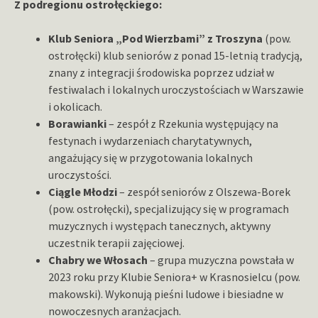
Z podregionu ostrołęckiego:
Klub Seniora „Pod Wierzbami” z Troszyna
(pow.
ostrołęcki) klub seniorów z ponad 15-letnią tradycją,
znany z integracji środowiska poprzez udział w
festiwalach i lokalnych uroczystościach w Warszawie
i okolicach.
Borawianki
– zespół z Rzekunia występujący na
festynach i wydarzeniach charytatywnych,
angażujący się w przygotowania lokalnych
uroczystości.
Ciągle Młodzi
– zespół seniorów z Olszewa-Borek
(pow. ostrołęcki), specjalizujący się w programach
muzycznych i występach tanecznych, aktywny
uczestnik terapii zajęciowej.
Chabry we Włosach
– grupa muzyczna powstała w
2023 roku przy Klubie Seniora+ w Krasnosielcu (pow.
makowski). Wykonują pieśni ludowe i biesiadne w
nowoczesnych aranżacjach.