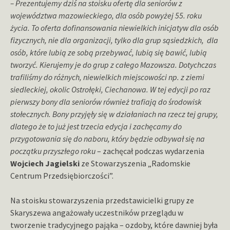
– Prezentujemy dziś na stoisku ofertę dla seniorów z
województwa mazowieckiego, dla osób powyżej 55. roku
życia. To oferta dofinansowania niewielkich inicjatyw dla osób
fizycznych, nie dla organizacji, tylko dla grup sąsiedzkich, dla
osób, które lubią ze sobą przebywać, lubią się bawić, lubią
tworzyć. Kierujemy je do grup z całego Mazowsza. Dotychczas
trafiliśmy do różnych, niewielkich miejscowości np. z ziemi
siedleckiej, okolic Ostrołęki, Ciechanowa. W tej edycji po raz
pierwszy bony dla seniorów również trafiają do środowisk
stołecznych. Bony przyjęły się w działaniach na rzecz tej grupy,
dlatego że to już jest trzecia edycja i zachęcamy do
przygotowania się do naboru, który będzie odbywał się na
początku przyszłego roku
– zachęcał podczas wydarzenia
Wojciech Jagielski
ze Stowarzyszenia „Radomskie
Centrum Przedsiębiorczości”.
Na stoisku stowarzyszenia przedstawicielki grupy ze
Skaryszewa angażowały uczestników przeglądu w
tworzenie tradycyjnego pająka – ozdoby, które dawniej była