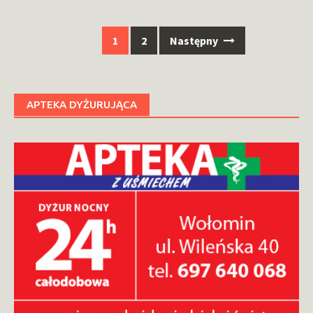
Nawigacja
1
2
Następny
po
wpisach
APTEKA DYŻURUJĄCA