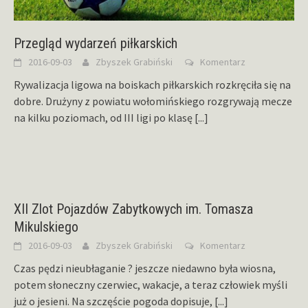
Przegląd wydarzeń piłkarskich
2016-09-03
Zbyszek Grabiński
Komentarz
Rywalizacja ligowa na boiskach piłkarskich rozkręciła się na
dobre. Drużyny z powiatu wołomińskiego rozgrywają mecze
na kilku poziomach, od III ligi po klasę
[...]
XII Zlot Pojazdów Zabytkowych im. Tomasza
Mikulskiego
2016-09-03
Zbyszek Grabiński
Komentarz
Czas pędzi nieubłaganie ? jeszcze niedawno była wiosna,
potem słoneczny czerwiec, wakacje, a teraz człowiek myśli
już o jesieni. Na szczęście pogoda dopisuje,
[...]