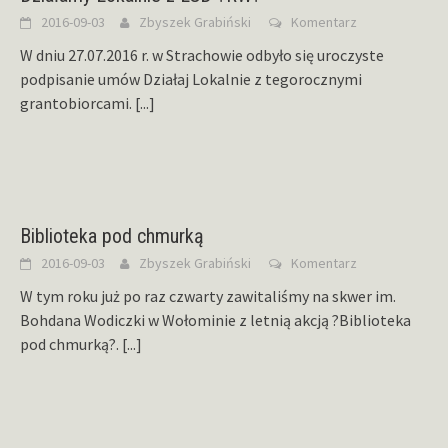
2016-09-03
Zbyszek Grabiński
Komentarz
W dniu 27.07.2016 r. w Strachowie odbyło się uroczyste
podpisanie umów Działaj Lokalnie z tegorocznymi
grantobiorcami.
[...]
Biblioteka pod chmurką
2016-09-03
Zbyszek Grabiński
Komentarz
W tym roku już po raz czwarty zawitaliśmy na skwer im.
Bohdana Wodiczki w Wołominie z letnią akcją ?Biblioteka
pod chmurką?.
[...]