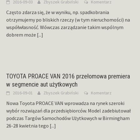
2016-09-03
Zbyszek Grabiński
Komentarz
Często zdarza się, że w wyniku, np. spadkobrania
otrzymujemy po bliskich rzeczy (w tym nieruchomości) na
współwłasność. Wówczas zarządzanie takim wspólnym
dobrem może
[...]
TOYOTA PROACE VAN 2016 przełomowa premiera
w segmencie aut użytkowych
2016-09-01
Zbyszek Grabiński
Komentarz
Nowa Toyota PROACE VAN wprowadza na rynek szeroki
wybór rozwiązań dla przedsiębiorców. Model zadebiutował
podczas Targów Samochodów Użytkowych w Birmingham
26-28 kwietnia tego
[...]