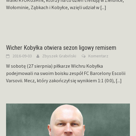
Walki KYOKUSHIN, którzy na co dzień trenują w Zielonce,
Wołominie, Ząbkach i Kobyłce, wzięli udział w
[...]
Wicher Kobyłka otwiera sezon ligowy remisem
2016-09-03
Zbyszek Grabiński
Komentarz
W sobotę (27 sierpnia) piłkarze Wichru Kobyłka
podejmowali na swoim boisku zespół FC Barcelony Escolii
Varsovii. Mecz, który zakończył się wynikiem 1:1 (0:0),
[...]