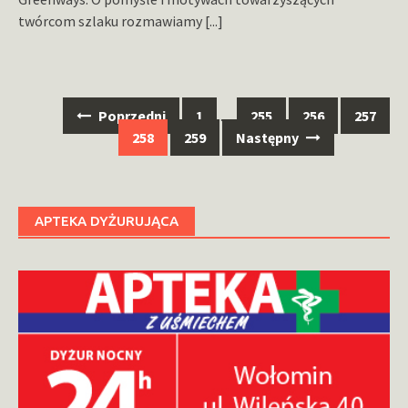
twórcom szlaku rozmawiamy
[...]
Nawigacja
Poprzedni
1
…
255
256
257
po
258
259
Następny
wpisach
APTEKA DYŻURUJĄCA