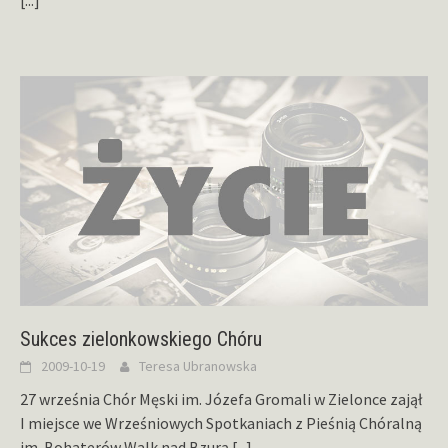
Sukces zielonkowskiego Chóru
2009-10-19
Teresa Ubranowska
27 września Chór Męski im. Józefa Gromali w Zielonce zajął
I miejsce we Wrześniowych Spotkaniach z Pieśnią Chóralną
im. Bohaterów Walk nad Bzurą
[...]