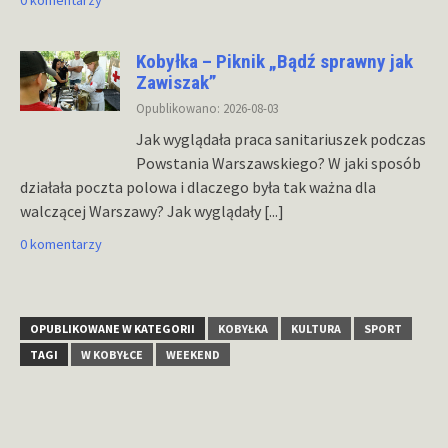
0 komentarzy
Kobyłka – Piknik „Bądź sprawny jak
Zawiszak”
Opublikowano: 2026-08-03
Jak wyglądała praca sanitariuszek podczas
Powstania Warszawskiego? W jaki sposób
działała poczta polowa i dlaczego była tak ważna dla
walczącej Warszawy? Jak wyglądały
[...]
0 komentarzy
OPUBLIKOWANE W KATEGORII
KOBYŁKA
KULTURA
SPORT
TAGI
W KOBYŁCE
WEEKEND