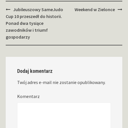
Zobacz
Jubileuszowy SameJudo
Weekend w Zielonce
wpisy
Cup 10 przeszedł do historii.
Ponad dwa tysiące
zawodników i triumf
gospodarzy
Dodaj komentarz
Twój adres e-mail nie zostanie opublikowany.
Komentarz