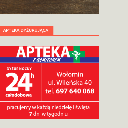
APTEKA DYŻURUJĄCA