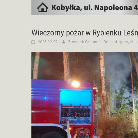
Wieczorny pożar w Rybienku Leś
2025-12-02
Zbyszek Grabiński
Bez kategorii
,
Maz