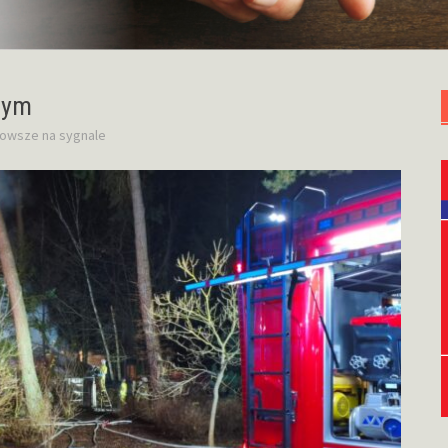
nym
owsze na sygnale