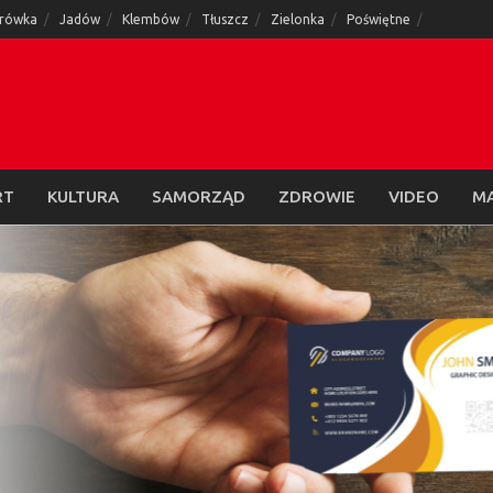
rówka
Jadów
Klembów
Tłuszcz
Zielonka
Poświętne
RT
KULTURA
SAMORZĄD
ZDROWIE
VIDEO
M