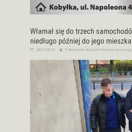
Włamał się do trzech samochodów 
niedługo później do jego mieszkan
2023-04-13
Franciszek Wójcicki
Mazowsze na syg