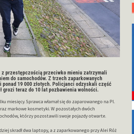
i z przestępczością przeciwko mieniu zatrzymali
niem do samochodów. Z trzech zaparkowanych
i ponad 19 000 złotych. Policjanci odzyskali część
ł grozi teraz do 10 lat pozbawienia wolności.
lku miesięcy. Sprawca włamał się do zaparowanego na Pl.
y oraz markowe kosmetyki. W pozostałych dwóch
ochodów, którzy pozostawili swoje pojazdy otwarte.
dziej skradł dwa laptopy, a z zaparkowanego przy Alei Róż