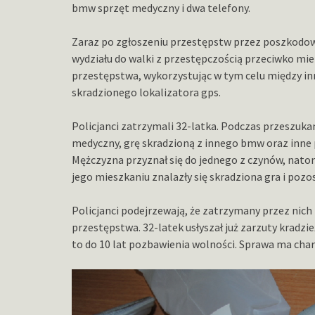
bmw sprzęt medyczny i dwa telefony.
Zaraz po zgłoszeniu przestępstw przez poszkodowa
wydziału do walki z przestępczością przeciwko mie
przestępstwa, wykorzystując w tym celu między in
skradzionego lokalizatora gps.
Policjanci zatrzymali 32-latka. Podczas przeszuka
medyczny, grę skradzioną z innego bmw oraz inne
Mężczyzna przyznał się do jednego z czynów, natom
jego mieszkaniu znalazły się skradziona gra i pozo
Policjanci podejrzewają, że zatrzymany przez ni
przestępstwa. 32-latek usłyszał już zarzuty kradz
to do 10 lat pozbawienia wolności. Sprawa ma cha