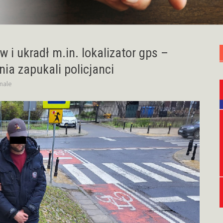
i ukradł m.in. lokalizator gps –
ia zapukali policjanci
nale