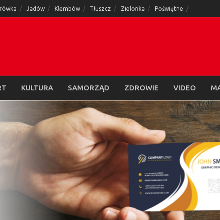
rówka
Jadów
Klembów
Tłuszcz
Zielonka
Poświętne
RT
KULTURA
SAMORZĄD
ZDROWIE
VIDEO
M