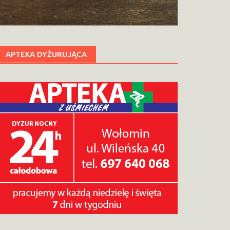
APTEKA DYŻURUJĄCA