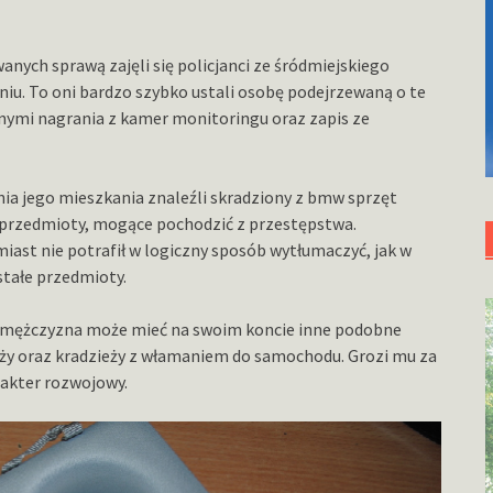
nych sprawą zajęli się policjanci ze śródmiejskiego
niu. To oni bardzo szybko ustali osobę podejrzewaną o te
nymi nagrania z kamer monitoringu oraz zapis ze
nia jego mieszkania znaleźli skradziony z bmw sprzęt
 przedmioty, mogące pochodzić z przestępstwa.
iast nie potrafił w logiczny sposób wytłumaczyć, jak w
stałe przedmioty.
ch mężczyzna może mieć na swoim koncie inne podobne
ieży oraz kradzieży z włamaniem do samochodu. Grozi mu za
rakter rozwojowy.