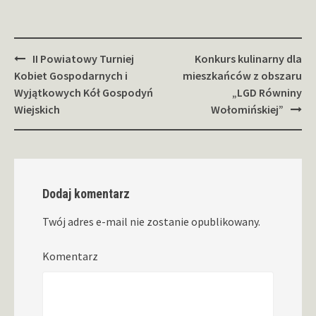
Zobacz
II Powiatowy Turniej
Konkurs kulinarny dla
wpisy
Kobiet Gospodarnych i
mieszkańców z obszaru
Wyjątkowych Kół Gospodyń
„LGD Równiny
Wiejskich
Wołomińskiej”
Dodaj komentarz
Twój adres e-mail nie zostanie opublikowany.
Komentarz