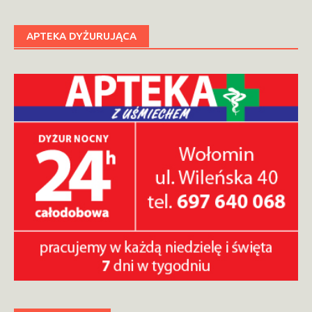
APTEKA DYŻURUJĄCA