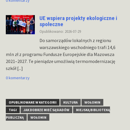
0 komentarzy
UE wspiera projekty ekologiczne i
społeczne
Opublikowano: 2026-07-29
Do samorządów lokalnych z regionu
warszawskiego wschodniego trafi 14,6
mln zł z programu Fundusze Europejskie dla Mazowsza
2021–2027. Te pieniądze umożliwią termomodernizację
szkół
[...]
0 komentarzy
OPUBLIKOWANE W KATEGORII
KULTURA
WOŁOMIN
TAGI
JAK DOBRZE MIEĆ SĄSIADÓW
MIEJSKĄ BIBLIOTEKĄ
PUBLICZNĄ
WOŁOMIN