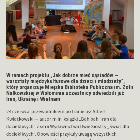
W ramach projektu „Jak dobrze mieć sąsiadów —
warsztaty międzykulturowe dla dzieci i młodzieży”,
który organizuje Miejska Biblioteka Publiczna im. Zofii
Nałkowskiej w Wołominie uczestnicy odwiedzili już
Iran, Ukrainę i Wietnam
24 czerwca przewodnikiem po Iranie był Albert
Kwiatkowski — autor m.in. książki „Bah bah. Iran dla
dociekliwych” z serii Wydawnictwa Dwie Siostry „Świat dla
dociekliwych”. Opowieści przykuły uwagę wszystkich