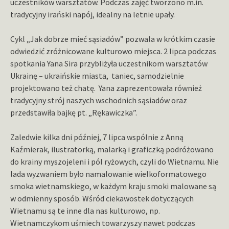
uczestników warsztatów. Podczas zajęć tworzono m.in.
tradycyjny irański napój, idealny na letnie upały.
Cykl „Jak dobrze mieć sąsiadów” pozwala w krótkim czasie
odwiedzić zróżnicowane kulturowo miejsca. 2 lipca podczas
spotkania Yana Sira przybliżyła uczestnikom warsztatów
Ukrainę – ukraińskie miasta, taniec, samodzielnie
projektowano też chatę. Yana zaprezentowała również
tradycyjny strój naszych wschodnich sąsiadów oraz
przedstawiła bajkę pt. „Rękawiczka”.
Zaledwie kilka dni później, 7 lipca wspólnie z Anną
Kaźmierak, ilustratorką, malarką i graficzką podróżowano
do krainy myszojeleni i pól ryżowych, czyli do Wietnamu. Nie
lada wyzwaniem było namalowanie wielkoformatowego
smoka wietnamskiego, w każdym kraju smoki malowane są
w odmienny sposób. Wśród ciekawostek dotyczących
Wietnamu są te inne dla nas kulturowo, np.
Wietnamczykom uśmiech towarzyszy nawet podczas